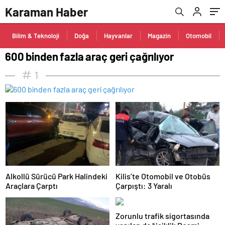
Karaman Haber
Bilim & Teknoloji
Doğa
Hayvanlar
Magazin
Otomobil
600 binden fazla araç geri çağrılıyor
1
Alkollü Sürücü Park Halindeki
Kilis’te Otomobil ve Otobüs
Araçlara Çarptı
Çarpıştı: 3 Yaralı
Zorunlu trafik sigortasında