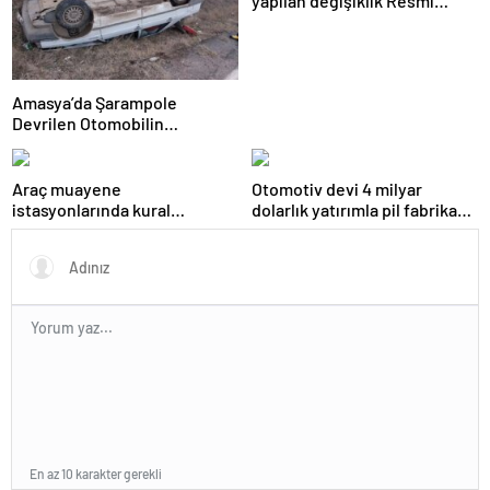
yapılan değişiklik Resmi
Gazete’de yayımlanarak
yürürlüğe girdi
Amasya’da Şarampole
Devrilen Otomobilin
Sürücüsü Yaralandı
Araç muayene
Otomotiv devi 4 milyar
istasyonlarında kural
dolarlık yatırımla pil fabrikası
değişikliği Resmi Gazete’de
kuracak
yayımlanarak yürürlüğe girdi
En az 10 karakter gerekli