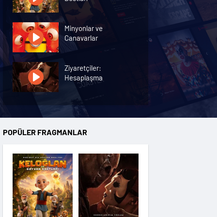
Minyonlar ve
Canavarlar
Ziyaretçiler:
Hesaplaşma
Nasreddin Hoca:
Zaman Yolcusu 4
POPÜLER FRAGMANLAR
Oyuncak Hikayesi 5
Hayvan Çiftliği