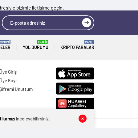
resiyle bizimle iletişime geçin.
KONOMİ
TRAFİK
CANLI
TELER
YOL DURUMU
KRIPTO PARALAR
Üye Giriş
Üye Kayıt
Şifremi Unuttum
itikamızı
inceleyebilirsiniz.