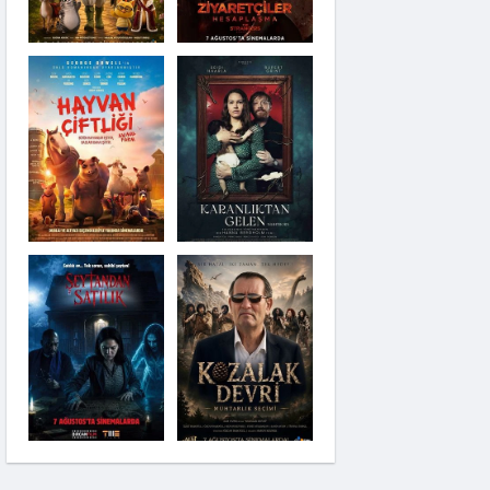
Karanlıktan Gelen
Şeytandan Satılık
Kozalak Devri
Moana