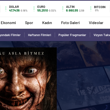
DOLAR
EURO
ALTIN
BITCOIN
47,7436
55,2510
6.660,55
0%
0.18%
0.32%
2,59
Ekonomi
Spor
Kadın
Foto Galeri
Videolar
yondaki Filmler
Haftanın Filmleri
Popüler Fragmanlar
Vizyon Tak