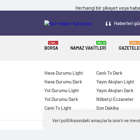
Herhangi bir şikayet veya haber
Haberleri gün
CANLI
ANLIK
GÜNLÜ
BORSA
NAMAZ VAKITLERI
GAZETELE
Hava Durumu Light
Canlı Tv Dark
Hava Durumu Dark
Yayın Akışları Light
Yol Durumu Light
Yayın Akışları Dark
Yol Durumu Dark
Nöbetçi Eczaneler
Canlı Tv Light
Son Dakika
Veri politikasındaki amaçlarla sınırlı ve m