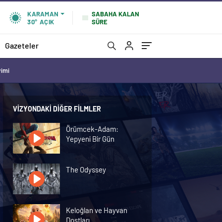
SABAHA KALAN
KARAMAN
SÜRE
30°
AÇIK
Gazeteler
vimi
VIZYONDAKI DIĞER FILMLER
Örümcek-Adam:
Yepyeni Bir Gün
The Odyssey
Keloğlan ve Hayvan
Dostları