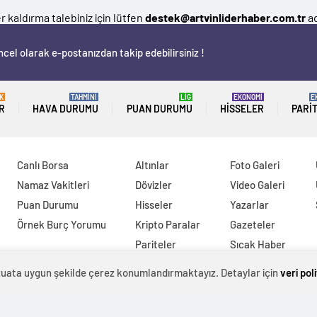
 kaldırma talebiniz için lütfen
destek@artvinliderhaber.com.tr
ad
cel olarak e-postanızdan takip edebilirsiniz !
K
TAHMİNİ
LİG
EKONOMİ
E
R
HAVA DURUMU
PUAN DURUMU
HISSELER
PARI
Canlı Borsa
Altınlar
Foto Galeri
Namaz Vakitleri
Dövizler
Video Galeri
Puan Durumu
Hisseler
Yazarlar
Örnek Burç Yorumu
Kripto Paralar
Gazeteler
Pariteler
Sıcak Haber
evzuata uygun şekilde çerez konumlandırmaktayız. Detaylar için
veri pol