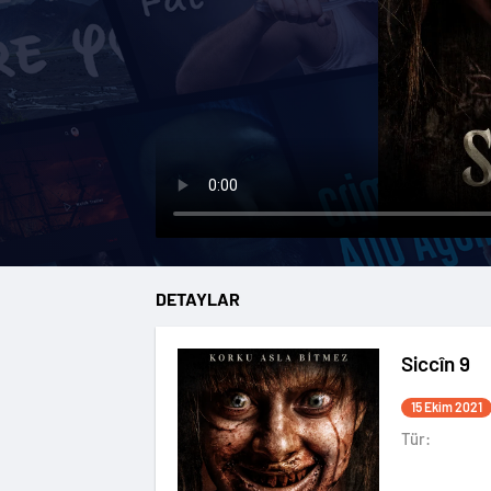
DETAYLAR
Siccîn 9
15 Ekim 2021
Tür: