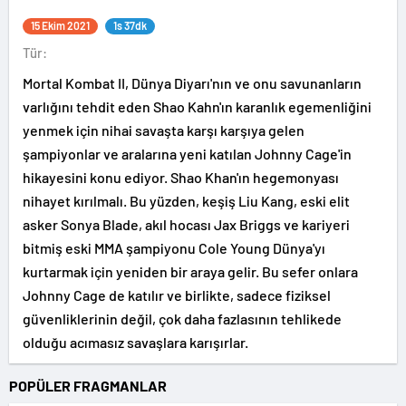
15 Ekim 2021
1s 37dk
Tür:
Mortal Kombat II, Dünya Diyarı'nın ve onu savunanların
varlığını tehdit eden Shao Kahn'ın karanlık egemenliğini
yenmek için nihai savaşta karşı karşıya gelen
şampiyonlar ve aralarına yeni katılan Johnny Cage'in
hikayesini konu ediyor. Shao Khan'ın hegemonyası
nihayet kırılmalı. Bu yüzden, keşiş Liu Kang, eski elit
asker Sonya Blade, akıl hocası Jax Briggs ve kariyeri
bitmiş eski MMA şampiyonu Cole Young Dünya'yı
kurtarmak için yeniden bir araya gelir. Bu sefer onlara
Johnny Cage de katılır ve birlikte, sadece fiziksel
güvenliklerinin değil, çok daha fazlasının tehlikede
olduğu acımasız savaşlara karışırlar.
POPÜLER FRAGMANLAR