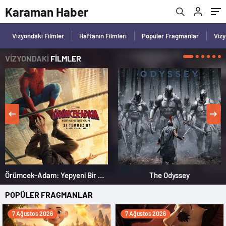
Karaman Haber
Vizyondaki Filmler
Haftanın Filmleri
Popüler Fragmanlar
Viz
VİZYONDAKİ
FİLMLER
Örümcek-Adam: Yepyeni Bir Gün
The Odyssey
POPÜLER FRAGMANLAR
7 Ağustos 2026
7 Ağustos 2026