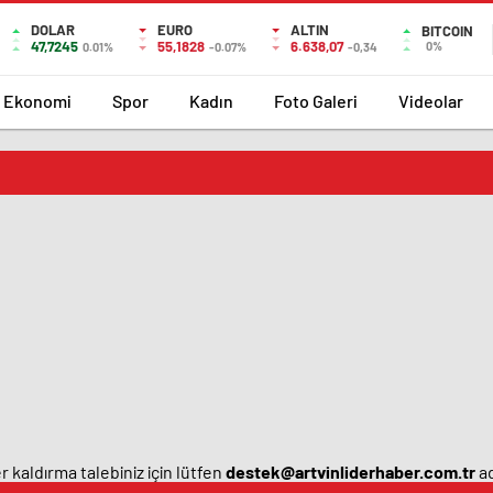
DOLAR
EURO
ALTIN
BITCOIN
47,7245
55,1828
6.638,07
0%
0.01%
-0.07%
-0,34
Ekonomi
Spor
Kadın
Foto Galeri
Videolar
 kaldırma talebiniz için lütfen
destek@artvinliderhaber.com.tr
ad