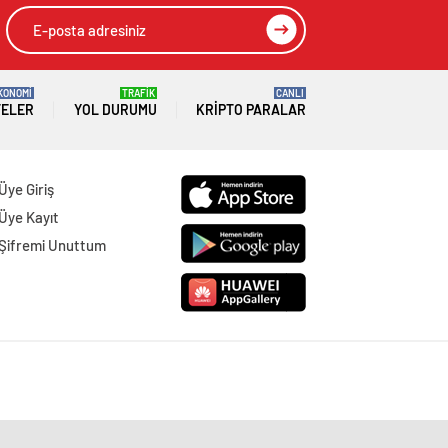
KONOMİ
TRAFİK
CANLI
TELER
YOL DURUMU
KRIPTO PARALAR
Üye Giriş
Üye Kayıt
Şifremi Unuttum