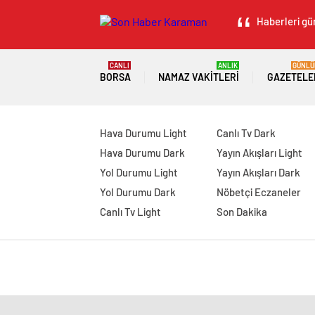
Haberleri gün
CANLI
ANLIK
GÜNLÜ
BORSA
NAMAZ VAKITLERI
GAZETELE
Hava Durumu Light
Canlı Tv Dark
Hava Durumu Dark
Yayın Akışları Light
Yol Durumu Light
Yayın Akışları Dark
Yol Durumu Dark
Nöbetçi Eczaneler
Canlı Tv Light
Son Dakika
manavgat