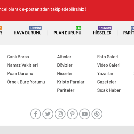
cel olarak e-postanızdan takip edebilirsiniz !
K
TAHMİNİ
LİG
EKONOMİ
E
R
HAVA DURUMU
PUAN DURUMU
HISSELER
PARI
Canlı Borsa
Altınlar
Foto Galeri
Namaz Vakitleri
Dövizler
Video Galeri
Puan Durumu
Hisseler
Yazarlar
Örnek Burç Yorumu
Kripto Paralar
Gazeteler
Pariteler
Sıcak Haber