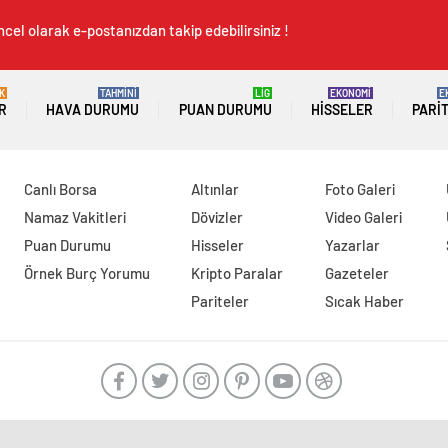
cel olarak e-postanızdan takip edebilirsiniz !
K
TAHMİNİ
LİG
EKONOMİ
E
R
HAVA DURUMU
PUAN DURUMU
HISSELER
PARI
Canlı Borsa
Altınlar
Foto Galeri
Namaz Vakitleri
Dövizler
Video Galeri
Puan Durumu
Hisseler
Yazarlar
Örnek Burç Yorumu
Kripto Paralar
Gazeteler
Pariteler
Sıcak Haber