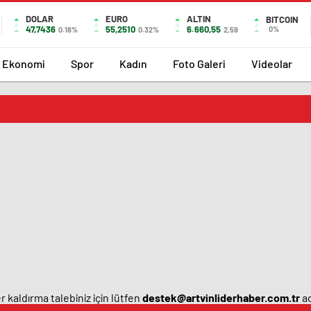
DOLAR
EURO
ALTIN
BITCOIN
47,7436
55,2510
6.660,55
0%
0.18%
0.32%
2,59
Ekonomi
Spor
Kadın
Foto Galeri
Videolar
 kaldırma talebiniz için lütfen
destek@artvinliderhaber.com.tr
ad