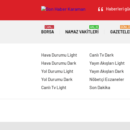
Haberleri gün
CANLI
ANLIK
GÜNLÜ
BORSA
NAMAZ VAKITLERI
GAZETELE
Hava Durumu Light
Canlı Tv Dark
Hava Durumu Dark
Yayın Akışları Light
Yol Durumu Light
Yayın Akışları Dark
Yol Durumu Dark
Nöbetçi Eczaneler
Canlı Tv Light
Son Dakika
manavgat