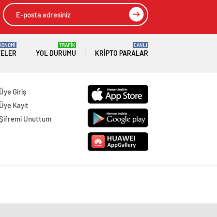
KONOMİ
TRAFİK
CANLI
TELER
YOL DURUMU
KRIPTO PARALAR
Üye Giriş
Üye Kayıt
Şifremi Unuttum