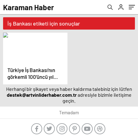
Karaman Haber
İş Bankası etiketi için sonuçlar
Türkiye İş Bankası'nın
görkemli 100'üncü yıl
kutlaması – Magazin
Herhangi bir şikayet veya haber kaldırma talebiniz için lütfen
haberleri
destek@artvinliderhaber.com.tr
adresiyle bizimle iletişime
geçin.
Temadam