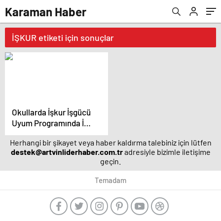
Karaman Haber
İŞKUR etiketi için sonuçlar
Okullarda İşkur İşgücü
Uyum Programında İUP
Çalışan Ne Kadar Ücret
Herhangi bir şikayet veya haber kaldırma talebiniz için lütfen
Alacak?
destek@artvinliderhaber.com.tr
adresiyle bizimle iletişime
geçin.
Temadam