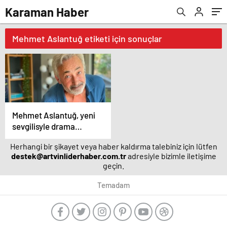
Karaman Haber
Mehmet Aslantuğ etiketi için sonuçlar
Mehmet Aslantuğ, yeni
sevgilisyle drama
çalışmalarında tanıştı –
Herhangi bir şikayet veya haber kaldırma talebiniz için lütfen
Magazin haberleri
destek@artvinliderhaber.com.tr
adresiyle bizimle iletişime
geçin.
Temadam