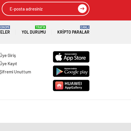
KONOMİ
TRAFİK
CANLI
TELER
YOL DURUMU
KRIPTO PARALAR
Üye Giriş
Üye Kayıt
Şifremi Unuttum