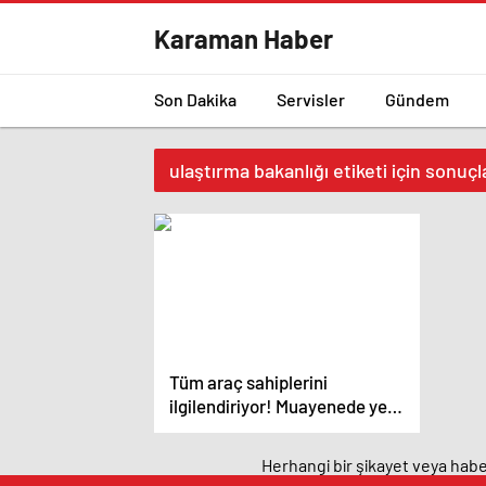
Karaman Haber
Son Dakika
Servisler
Gündem
ulaştırma bakanlığı etiketi için sonuçl
Tüm araç sahiplerini
ilgilendiriyor! Muayenede yeni
dönem başlıyor
Herhangi bir şikayet veya haber