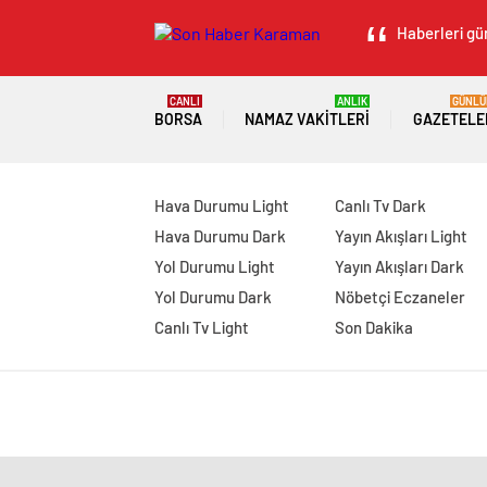
Haberleri gün
CANLI
ANLIK
GÜNLÜ
BORSA
NAMAZ VAKITLERI
GAZETELE
Hava Durumu Light
Canlı Tv Dark
Hava Durumu Dark
Yayın Akışları Light
Yol Durumu Light
Yayın Akışları Dark
Yol Durumu Dark
Nöbetçi Eczaneler
Canlı Tv Light
Son Dakika
manavgat