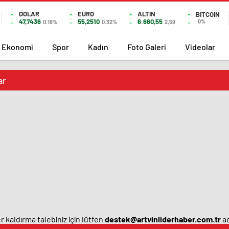
DOLAR
EURO
ALTIN
BITCOIN
47,7436
55,2510
6.660,55
0%
0.18%
0.32%
2,59
Ekonomi
Spor
Kadın
Foto Galeri
Videolar
ar
 kaldırma talebiniz için lütfen
destek@artvinliderhaber.com.tr
ad