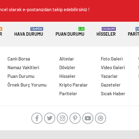
cel olarak e-postanızdan takip edebilirsiniz !
K
TAHMİNİ
LİG
EKONOMİ
E
R
HAVA DURUMU
PUAN DURUMU
HISSELER
PARI
Canlı Borsa
Altınlar
Foto Galeri
Namaz Vakitleri
Dövizler
Video Galeri
Puan Durumu
Hisseler
Yazarlar
Örnek Burç Yorumu
Kripto Paralar
Gazeteler
Pariteler
Sıcak Haber