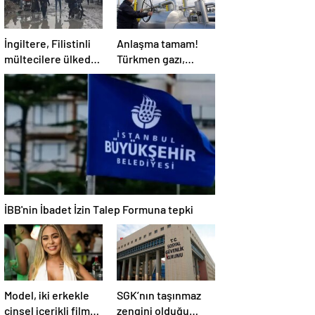
İngiltere, Filistinli
Anlaşma tamam!
mültecilere ülkede
Türkmen gazı,
yaşama hakkı tanıdı
Türkiye’ye geliyor
İBB'nin İbadet İzin Talep Formuna tepki
Model, iki erkekle
SGK’nın taşınmaz
cinsel içerikli film
zengini olduğu