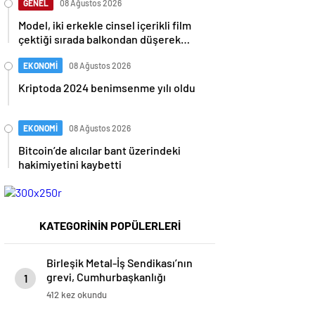
GENEL
08 Ağustos 2026
Model, iki erkekle cinsel içerikli film
çektiği sırada balkondan düşerek
hayatını kaybetti
EKONOMİ
08 Ağustos 2026
Kriptoda 2024 benimsenme yılı oldu
EKONOMİ
08 Ağustos 2026
Bitcoin’de alıcılar bant üzerindeki
hakimiyetini kaybetti
KATEGORİNİN POPÜLERLERİ
Birleşik Metal-İş Sendikası’nın
grevi, Cumhurbaşkanlığı
1
kararıyla yasaklandı
412 kez okundu