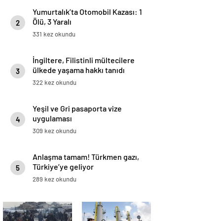
Yumurtalık’ta Otomobil Kazası: 1
Ölü, 3 Yaralı
2
331 kez okundu
İngiltere, Filistinli mültecilere
ülkede yaşama hakkı tanıdı
3
322 kez okundu
Yeşil ve Gri pasaporta vize
uygulaması
4
309 kez okundu
Anlaşma tamam! Türkmen gazı,
Türkiye’ye geliyor
5
289 kez okundu