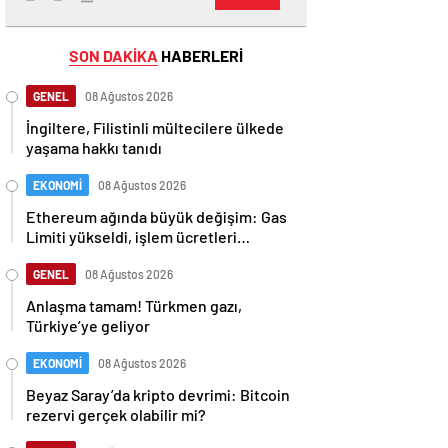
SON DAKİKA
HABERLERİ
GENEL
08 Ağustos 2026
İngiltere, Filistinli mültecilere ülkede
yaşama hakkı tanıdı
EKONOMİ
08 Ağustos 2026
Ethereum ağında büyük değişim: Gas
Limiti yükseldi, işlem ücretleri
düşebilir mi?
GENEL
08 Ağustos 2026
Anlaşma tamam! Türkmen gazı,
Türkiye’ye geliyor
EKONOMİ
08 Ağustos 2026
Beyaz Saray’da kripto devrimi: Bitcoin
rezervi gerçek olabilir mi?