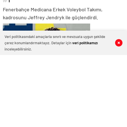
1
Fenerbahçe Medicana Erkek Voleybol Takımı,
kadrosunu Jeffrey Jendryk ile güçlendirdi.
Veri politikasındaki amaçlarla sınırlı ve mevzuata uygun şekilde
çerez konumlandırmaktayız. Detaylar için
veri politikamızı
0
0
0
0
inceleyebilirsiniz.