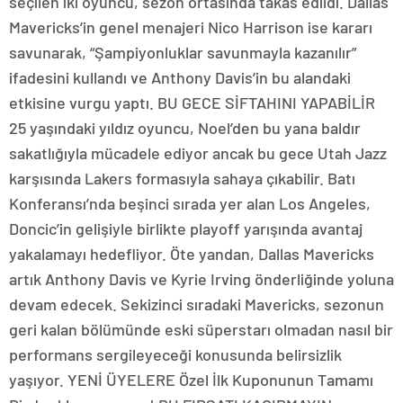
seçilen iki oyuncu, sezon ortasında takas edildi. Dallas
Mavericks’in genel menajeri Nico Harrison ise kararı
savunarak, “Şampiyonluklar savunmayla kazanılır”
ifadesini kullandı ve Anthony Davis’in bu alandaki
etkisine vurgu yaptı. BU GECE SİFTAHINI YAPABİLİR
25 yaşındaki yıldız oyuncu, Noel’den bu yana baldır
sakatlığıyla mücadele ediyor ancak bu gece Utah Jazz
karşısında Lakers formasıyla sahaya çıkabilir. Batı
Konferansı’nda beşinci sırada yer alan Los Angeles,
Doncic’in gelişiyle birlikte playoff yarışında avantaj
yakalamayı hedefliyor. Öte yandan, Dallas Mavericks
artık Anthony Davis ve Kyrie Irving önderliğinde yoluna
devam edecek. Sekizinci sıradaki Mavericks, sezonun
geri kalan bölümünde eski süperstarı olmadan nasıl bir
performans sergileyeceği konusunda belirsizlik
yaşıyor. YENİ ÜYELERE Özel İlk Kuponunun Tamamı