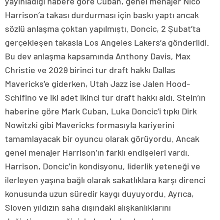
yayınladığı habere göre Cuban, genel menajer Nico
Harrison’a takası durdurması için baskı yaptı ancak
sözlü anlaşma çoktan yapılmıştı. Doncic, 2 Şubat’ta
gerçekleşen takasla Los Angeles Lakers’a gönderildi.
Bu dev anlaşma kapsamında Anthony Davis, Max
Christie ve 2029 birinci tur draft hakkı Dallas
Mavericks’e giderken, Utah Jazz ise Jalen Hood-
Schifino ve iki adet ikinci tur draft hakkı aldı. Stein’ın
haberine göre Mark Cuban, Luka Doncic’i tıpkı Dirk
Nowitzki gibi Mavericks formasıyla kariyerini
tamamlayacak bir oyuncu olarak görüyordu. Ancak
genel menajer Harrison’ın farklı endişeleri vardı.
Harrison, Doncic’in kondisyonu, liderlik yeteneği ve
ilerleyen yaşına bağlı olarak sakatlıklara karşı direnci
konusunda uzun süredir kaygı duyuyordu. Ayrıca,
Sloven yıldızın saha dışındaki alışkanlıklarını