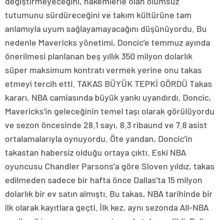
değiştirmeyeceğini, hakemlerle olan olumsuz
tutumunu sürdüreceğini ve takım kültürüne tam
anlamıyla uyum sağlayamayacağını düşünüyordu. Bu
nedenle Mavericks yönetimi, Doncic’e temmuz ayında
önerilmesi planlanan beş yıllık 350 milyon dolarlık
süper maksimum kontratı vermek yerine onu takas
etmeyi tercih etti. TAKAS BÜYÜK TEPKİ GÖRDÜ Takas
kararı, NBA camiasında büyük yankı uyandırdı. Doncic,
Mavericks’in geleceğinin temel taşı olarak görülüyordu
ve sezon öncesinde 28.1 sayı, 8.3 ribaund ve 7.8 asist
ortalamalarıyla oynuyordu. Öte yandan, Doncic’in
takastan habersiz olduğu ortaya çıktı. Eski NBA
oyuncusu Chandler Parsons’a göre Sloven yıldız, takas
edilmeden sadece bir hafta önce Dallas’ta 15 milyon
dolarlık bir ev satın almıştı. Bu takas, NBA tarihinde bir
ilk olarak kayıtlara geçti. İlk kez, aynı sezonda All-NBA