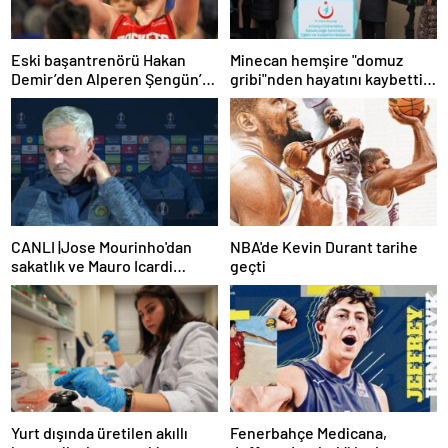
Eski başantrenörü Hakan
Minecan hemşire "domuz
Demir’den Alperen Şengün’e
gribi"nden hayatını kaybetti –
övgü
Haberler | Sağlık Haberleri
CANLI |Jose Mourinho'dan
NBA'de Kevin Durant tarihe
sakatlık ve Mauro Icardi
geçti
yanıtı! 'Kimse dokunamaz!'
Yurt dışında üretilen akıllı
Fenerbahçe Medicana,