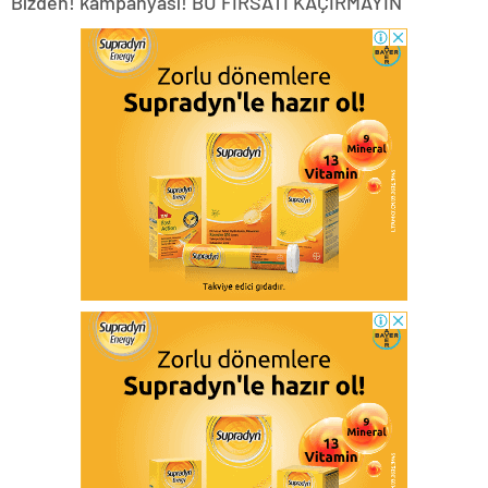
Bizden! kampanyası! BU FIRSATI KAÇIRMAYIN