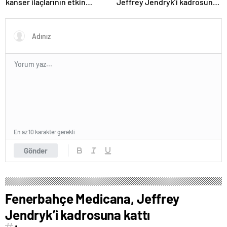
kanser ilaçlarının etkin
Jeffrey Jendryk’i kadrosuna
maddesi yerli imkanlarla
kattı
geliştirildi | Sağlık Haberleri
En az 10 karakter gerekli
Gönder
Fenerbahçe Medicana, Jeffrey
Jendryk’i kadrosuna kattı