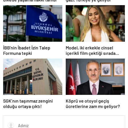
İBB'nin İbadet İzin Talep
Model, iki erkekle cinsel
Formuna tepki
içerikli film çektiği sırada
balkondan düşerek hayatını
kaybetti
SGK’nın taşınmaz zengini
Köprü ve otoyol geçiş
olduğu ortaya çıktı!
ücretlerine zam mı geliyor?