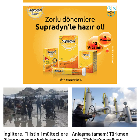
İngiltere, Filistinli mültecilere
Anlaşma tamam! Türkmen
ülkede yaşama hakkı tanıdı
gazı, Türkiye’ye geliyor