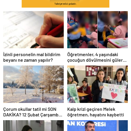
İzinli personelin mal bildirim
Öğretmenler, 4 yaşındaki
beyanı ne zaman yapılır?
çocuğun dövülmesini gülerek
izledi
Çorum okullar tatil mi SON
Kalp krizi geçiren Melek
DAKİKA? 12 Şubat Çarşamba
öğretmen, hayatını kaybetti
Çorum’da okul yok mu (Çorum
Valiliği Açıklaması – KAR