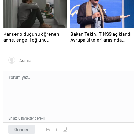
TATİLİ)?
Kanser olduğunu öğrenen
Bakan Tekin: TIMSS açıklandı,
anne, engelli oğlunu
Avrupa ülkeleri arasında
öldürdükten sonra intihar etti
birinciyiz
En az 10 karakter gerekli
Gönder