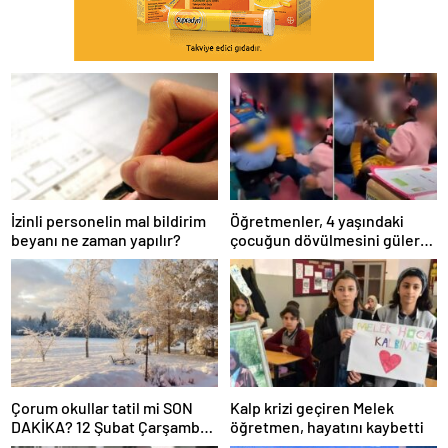
İzinli personelin mal bildirim
Öğretmenler, 4 yaşındaki
beyanı ne zaman yapılır?
çocuğun dövülmesini gülerek
izledi
Çorum okullar tatil mi SON
Kalp krizi geçiren Melek
DAKİKA? 12 Şubat Çarşamba
öğretmen, hayatını kaybetti
Çorum’da okul yok mu (Çorum