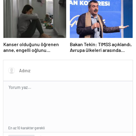
Valiliği Açıklaması – KAR
TATİLİ)?
Kanser olduğunu öğrenen
Bakan Tekin: TIMSS açıklandı,
anne, engelli oğlunu
Avrupa ülkeleri arasında
öldürdükten sonra intihar etti
birinciyiz
En az 10 karakter gerekli