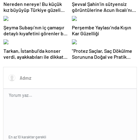
Nereden nereye! Bu küçük
Şevval Şahin’in sütyensiz
kız büyüyüp Türkiye güzeli
görüntülerine Acun Ilıcalı’nın
oldu
kanalında sansür
Şeyma Subaşı’nın iç çamaşır
Perşembe Yaylası’nda Kışın
detaylı kıyafetini görenler bir
Kar Güzelliği
daha baktı
Tarkan, İstanbul’da konser
"Protez Saçlar, Saç Dökülme
verdi, ayakkabıları ile dikkat
Sorununa Doğal ve Pratik
çekti
Çözüm Sunuyor"
En az 10 karakter gerekli