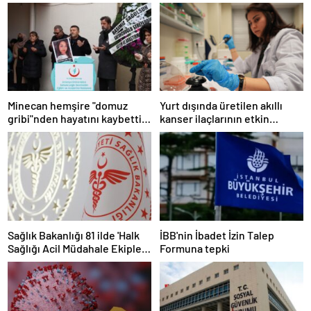
Minecan hemşire "domuz
Yurt dışında üretilen akıllı
gribi"nden hayatını kaybetti –
kanser ilaçlarının etkin
Haberler | Sağlık Haberleri
maddesi yerli imkanlarla
geliştirildi | Sağlık Haberleri
Sağlık Bakanlığı 81 ilde 'Halk
İBB'nin İbadet İzin Talep
Sağlığı Acil Müdahale Ekipleri'
Formuna tepki
kuruyor | Sağlık Haberleri