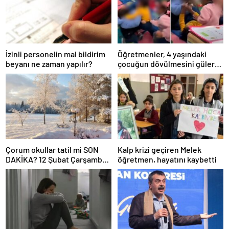
İzinli personelin mal bildirim
Öğretmenler, 4 yaşındaki
beyanı ne zaman yapılır?
çocuğun dövülmesini gülerek
izledi
Çorum okullar tatil mi SON
Kalp krizi geçiren Melek
DAKİKA? 12 Şubat Çarşamba
öğretmen, hayatını kaybetti
Çorum’da okul yok mu (Çorum
Valiliği Açıklaması – KAR
TATİLİ)?