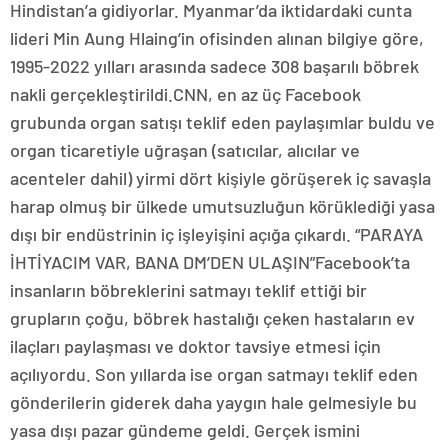
Hindistan’a gidiyorlar. Myanmar’da iktidardaki cunta
lideri Min Aung Hlaing’in ofisinden alınan bilgiye göre,
1995-2022 yılları arasında sadece 308 başarılı böbrek
nakli gerçekleştirildi.CNN, en az üç Facebook
grubunda organ satışı teklif eden paylaşımlar buldu ve
organ ticaretiyle uğraşan (satıcılar, alıcılar ve
acenteler dahil) yirmi dört kişiyle görüşerek iç savaşla
harap olmuş bir ülkede umutsuzluğun körüklediği yasa
dışı bir endüstrinin iç işleyişini açığa çıkardı. “PARAYA
İHTİYACIM VAR, BANA DM’DEN ULAŞIN”Facebook’ta
insanların böbreklerini satmayı teklif ettiği bir
grupların çoğu, böbrek hastalığı çeken hastaların ev
ilaçları paylaşması ve doktor tavsiye etmesi için
açılıyordu. Son yıllarda ise organ satmayı teklif eden
gönderilerin giderek daha yaygın hale gelmesiyle bu
yasa dışı pazar gündeme geldi. Gerçek ismini