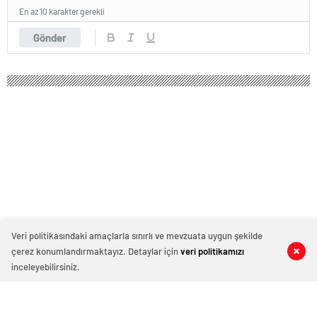
En az 10 karakter gerekli
Gönder
Veri politikasındaki amaçlarla sınırlı ve mevzuata uygun şekilde
çerez konumlandırmaktayız. Detaylar için
veri politikamızı
0
0
0
0
inceleyebilirsiniz.
Karaman’da Feci Kaza: Motor Fırladı,
İki Yaralı