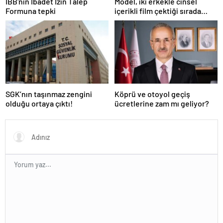
İBB'nin İbadet İzin Talep
Model, iki erkekle cinsel
Formuna tepki
içerikli film çektiği sırada
balkondan düşerek hayatını
kaybetti
SGK’nın taşınmaz zengini
Köprü ve otoyol geçiş
olduğu ortaya çıktı!
ücretlerine zam mı geliyor?