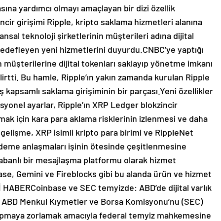
masına yardımcı olmayı amaçlayan bir dizi özellik
ncir girişimi Ripple, kripto saklama hizmetleri alanına
nansal teknoloji şirketlerinin müşterileri adına dijital
 hedefleyen yeni hizmetlerini duyurdu.CNBC’ye yaptığı
h müşterilerine dijital tokenları saklayıp yönetme imkanı
elirtti. Bu hamle, Ripple’ın yakın zamanda kurulan Ripple
kapsamlı saklama girişiminin bir parçası.Yeni özellikler
yonel ayarlar, Ripple’ın XRP Ledger blokzincir
ak için kara para aklama risklerinin izlenmesi ve daha
 gelişme, XRP isimli kripto para birimi ve RippleNet
 ödeme anlaşmaları işinin ötesinde çeşitlenmesine
tabanlı bir mesajlaşma platformu olarak hizmet
base, Gemini ve Fireblocks gibi bu alanda ürün ve hizmet
Lİ HABERCoinbase ve SEC temyizde: ABD’de dijital varlık
, ABD Menkul Kıymetler ve Borsa Komisyonu’nu (SEC)
r yapmaya zorlamak amacıyla federal temyiz mahkemesine