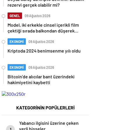
rezervi gerçek olabilir mi?
GENEL
09 Ağustos 2026
Model, iki erkekle cinsel içerikli film
çektiği sırada balkondan düşerek
hayatını kaybetti
EKONOMİ
09 Ağustos 2026
Kriptoda 2024 benimsenme yılı oldu
EKONOMİ
09 Ağustos 2026
Bitcoin’de alıcılar bant üzerindeki
hakimiyetini kaybetti
KATEGORİNİN POPÜLERLERİ
Yabancı ilgisini üzerine çeken
yerli hisseler
1