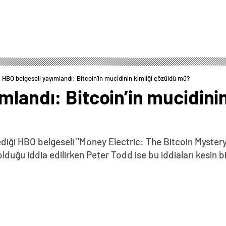
HBO belgeseli yayımlandı: Bitcoin’in mucidinin kimliği çözüldü mü?
mlandı: Bitcoin’in mucidinin
diği HBO belgeseli "Money Electric: The Bitcoin Myster
uğu iddia edilirken Peter Todd ise bu iddiaları kesin bir
0
News
iği HBO belgeseli "Money Electric: The Bitcoin Mystery”