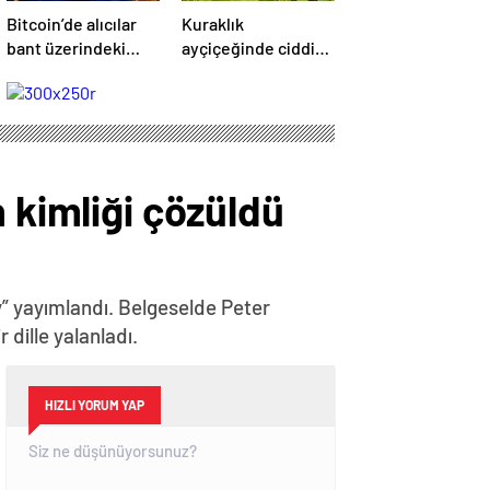
Bitcoin’de alıcılar
Kuraklık
bant üzerindeki
ayçiçeğinde ciddi
hakimiyetini
verim kaybına
kaybetti
neden oldu
 kimliği çözüldü
y” yayımlandı. Belgeselde Peter
 dille yalanladı.
HIZLI YORUM YAP