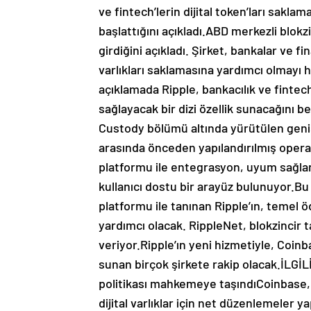
ve fintech’lerin dijital token’ları sakla
başlattığını açıkladı.ABD merkezli blokzi
girdiğini açıkladı. Şirket, bankalar ve fi
varlıkları saklamasına yardımcı olmayı
açıklamada Ripple, bankacılık ve fintec
sağlayacak bir dizi özellik sunacağını b
Custody bölümü altında yürütülen geniş 
arasında önceden yapılandırılmış operas
platformu ile entegrasyon, uyum sağlam
kullanıcı dostu bir arayüz bulunuyor.Bu
platformu ile tanınan Ripple’ın, temel
yardımcı olacak. RippleNet, blokzincir 
veriyor.Ripple’ın yeni hizmetiyle, Coin
sunan birçok şirkete rakip olacak.İLGİ
politikası mahkemeye taşındıCoinbase
dijital varlıklar için net düzenlemele