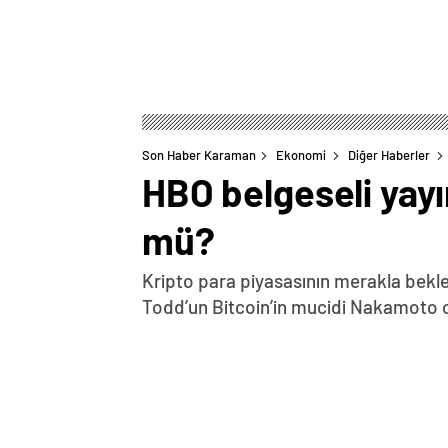
Son Haber Karaman
Ekonomi
Diğer Haberler
HBO belgeseli yayı
mü?
Kripto para piyasasının merakla bekle
Todd’un Bitcoin’in mucidi Nakamoto old
0
BEĞENDİM
ABONE OL
Kripto para piyasasının merakla bekled