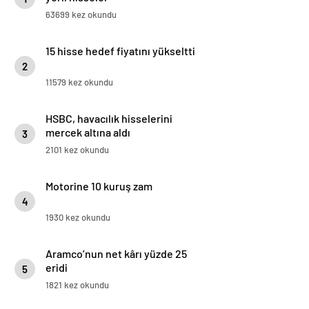
63699 kez okundu
15 hisse hedef fiyatını yükseltti
2
11579 kez okundu
HSBC, havacılık hisselerini
mercek altına aldı
3
2101 kez okundu
Motorine 10 kuruş zam
4
1930 kez okundu
Aramco’nun net kârı yüzde 25
eridi
5
1821 kez okundu