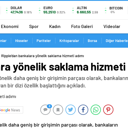
DOLAR
EURO
ALTIN
BITCOIN
47,7436
55,2510
6.660,55
0%
0.18%
0.32%
2,59
Ekonomi
Spor
Kadın
Foto Galeri
Videolar
ınlar
Hisseler
Pariteler
Kritoparalar
Borsa
Diğer Haberle
Ripple’dan bankalara yönelik saklama hizmeti adımı
ra yönelik saklama hizmeti
elik daha geniş bir girişimin parçası olarak, bankaların ve
bir dizi özellik başlattığını açıkladı.
0
News
lik daha geniş bir girişimin parçası olarak, bankaların