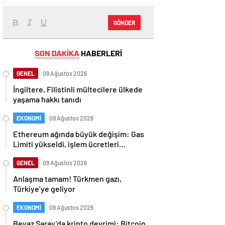
GÖNDER
SON DAKİKA
HABERLERİ
GENEL
09 Ağustos 2026
İngiltere, Filistinli mültecilere ülkede
yaşama hakkı tanıdı
EKONOMİ
09 Ağustos 2026
Ethereum ağında büyük değişim: Gas
Limiti yükseldi, işlem ücretleri
düşebilir mi?
GENEL
09 Ağustos 2026
Anlaşma tamam! Türkmen gazı,
Türkiye’ye geliyor
EKONOMİ
09 Ağustos 2026
Beyaz Saray’da kripto devrimi: Bitcoin