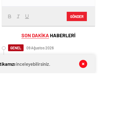
GÖNDER
SON DAKİKA
HABERLERİ
GENEL
09 Ağustos 2026
İngiltere, Filistinli mültecilere ülkede
yaşama hakkı tanıdı
itikamızı
inceleyebilirsiniz.
EKONOMİ
09 Ağustos 2026
Ethereum ağında büyük değişim: Gas
Limiti yükseldi, işlem ücretleri
düşebilir mi?
GENEL
09 Ağustos 2026
Anlaşma tamam! Türkmen gazı,
Türkiye’ye geliyor
EKONOMİ
09 Ağustos 2026