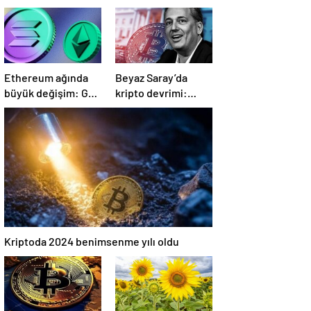
Ethereum ağında
Beyaz Saray’da
büyük değişim: Gas
kripto devrimi:
Limiti yükseldi,
Bitcoin rezervi
işlem ücretleri
gerçek olabilir mi?
düşebilir mi?
Kriptoda 2024 benimsenme yılı oldu