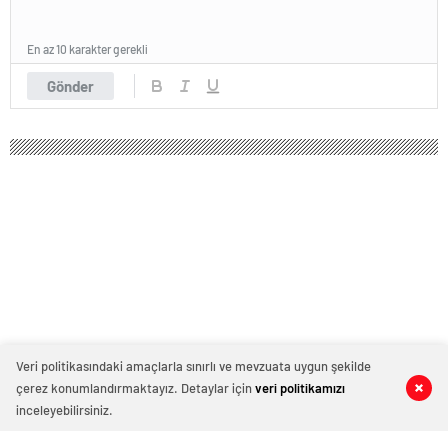
En az 10 karakter gerekli
Gönder
Veri politikasındaki amaçlarla sınırlı ve mevzuata uygun şekilde
çerez konumlandırmaktayız. Detaylar için
veri politikamızı
0
0
0
0
inceleyebilirsiniz.
Sel suları yolu trafiğe kapattı: