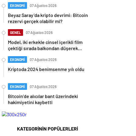
EKONOMİ
07 Ağustos 2026
Beyaz Saray’da kripto devrimi: Bitcoin
rezervi gerçek olabilir mi?
GENEL
07 Ağustos 2026
Model, iki erkekle cinsel içerikli film
çektiği sırada balkondan düşerek
hayatını kaybetti
EKONOMİ
07 Ağustos 2026
Kriptoda 2024 benimsenme yılı oldu
EKONOMİ
07 Ağustos 2026
Bitcoin’de alıcılar bant üzerindeki
hakimiyetini kaybetti
KATEGORİNİN POPÜLERLERİ