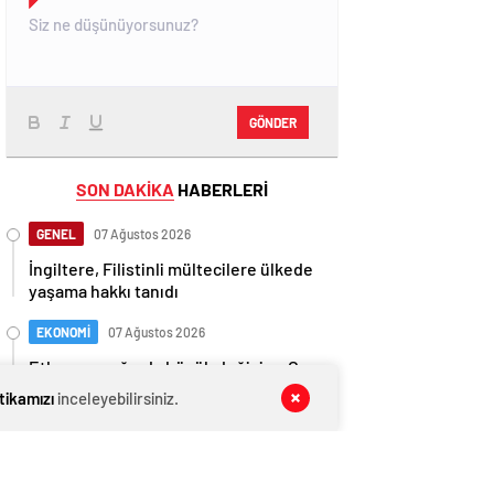
GÖNDER
SON DAKİKA
HABERLERİ
GENEL
07 Ağustos 2026
İngiltere, Filistinli mültecilere ülkede
yaşama hakkı tanıdı
EKONOMİ
07 Ağustos 2026
Ethereum ağında büyük değişim: Gas
Limiti yükseldi, işlem ücretleri
itikamızı
inceleyebilirsiniz.
düşebilir mi?
GENEL
07 Ağustos 2026
Anlaşma tamam! Türkmen gazı,
Türkiye’ye geliyor