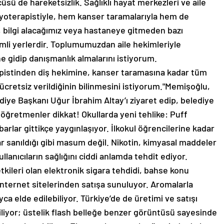
sü de hareketsizlik. Sağlıklı hayat merkezleri ve aile
izyoterapistiyle, hem kanser taramalarıyla hem de
z, bilgi alacağımız veya hastaneye gitmeden bazı
emli yerlerdir. Toplumumuzdan aile hekimleriyle
ne gidip danışmanlık almalarını istiyorum.
apistinden diş hekimine, kanser taramasına kadar tüm
ücretsiz verildiğinin bilinmesini istiyorum."Memişoğlu,
iye Başkanı Uğur İbrahim Altay’ı ziyaret edip, belediye
ve öğretmenler dikkat! Okullarda yeni tehlike: Puff
barlar gittikçe yaygınlaşıyor. İlkokul öğrencilerine kadar
r sanıldığı gibi masum değil. Nikotin, kimyasal maddeler
ullanıcıların sağlığını ciddi anlamda tehdit ediyor.
kileri olan elektronik sigara tehdidi, bahse konu
 internet sitelerinden satışa sunuluyor. Aromalarla
ayca elde edilebiliyor. Türkiye’de de üretimi ve satışı
biliyor; üstelik flash belleğe benzer görüntüsü sayesinde