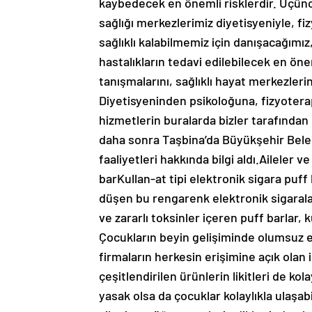
kaybedecek en önemli risklerdir. Üçüncü
sağlığı merkezlerimiz diyetisyeniyle, f
sağlıklı kalabilmemiz için danışacağımı
hastalıkların tedavi edilebilecek en ön
tanışmalarını, sağlıklı hayat merkezleri
Diyetisyeninden psikoloğuna, fizyoter
hizmetlerin buralarda bizler tarafından 
daha sonra Taşbina’da Büyükşehir Beled
faaliyetleri hakkında bilgi aldı.Aileler 
barKullan-at tipi elektronik sigara puff 
düşen bu rengarenk elektronik sigarala
ve zararlı toksinler içeren puff barlar, k
Çocukların beyin gelişiminde olumsuz et
firmaların herkesin erişimine açık olan
çeşitlendirilen ürünlerin likitleri de kol
yasak olsa da çocuklar kolaylıkla ulaşa