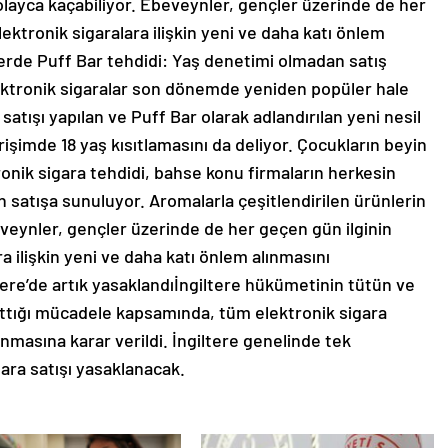
olayca kaçabiliyor. Ebeveynler, gençler üzerinde de her
ektronik sigaralara ilişkin yeni ve daha katı önlem
şlerde Puff Bar tehdidi: Yaş denetimi olmadan satış
elektronik sigaralar son dönemde yeniden popüler hale
 satışı yapılan ve Puff Bar olarak adlandırılan yeni nesil
rişimde 18 yaş kısıtlamasını da deliyor. Çocukların beyin
ronik sigara tehdidi, bahse konu firmaların herkesin
n satışa sunuluyor. Aromalarla çeşitlendirilen ürünlerin
Ebeveynler, gençler üzerinde de her geçen gün ilginin
a ilişkin yeni ve daha katı önlem alınmasını
ltere’de artık yasaklandıİngiltere hükümetinin tütün ve
lattığı mücadele kapsamında, tüm elektronik sigara
lanmasına karar verildi. İngiltere genelinde tek
lara satışı yasaklanacak.