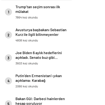
Trump’tan seçim sonrası ilk
mülakat
1
7864 kez okundu
Avusturya başbakanı Sebastian
Kurz ile ilgili bilinmeyenler
2
4808 kez okundu
Joe Biden 6 aylık hedeflerini
açıkladı. Senato buz gibi…
3
3603 kez okundu
Putin’den Ermenistan’ı yıkan
açıklama: Karabağ
4
Azerbaycan’ın ayrılmaz bir
2066 kez okundu
parçasıdır!
Bakan Gül: Darbeci hainlerden
hesap soruluyor
5