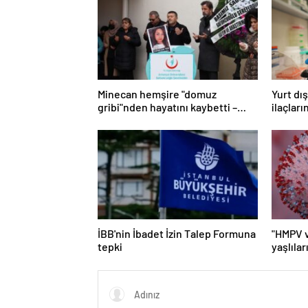
Minecan hemşire "domuz
Yurt dış
gribi"nden hayatını kaybetti –
ilaçları
Haberler | Sağlık Haberleri
imkanlar
Haberle
İBB'nin İbadet İzin Talep Formuna
"HMPV v
tepki
yaşlılar
Haberle