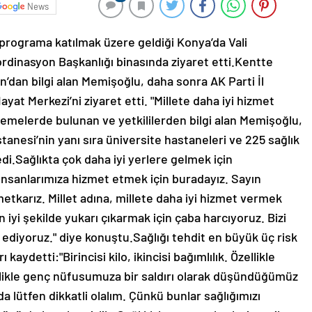
News
 programa katılmak üzere geldiği Konya’da Vali
rdinasyon Başkanlığı binasında ziyaret etti.Kentte
n’dan bilgi alan Memişoğlu, daha sonra AK Parti İl
yat Merkezi’ni ziyaret etti. "Millete daha iyi hizmet
emelerde bulunan ve yetkililerden bilgi alan Memişoğlu,
tanesi’nin yanı sıra üniversite hastaneleri ve 225 sağlık
di.Sağlıkta çok daha iyi yerlere gelmek için
İnsanlarımıza hizmet etmek için buradayız. Sayın
tkarız. Millet adına, millete daha iyi hizmet vermek
n iyi şekilde yukarı çıkarmak için çaba harcıyoruz. Bizi
 ediyoruz." diye konuştu.Sağlığı tehdit en büyük üç risk
ydetti:"Birincisi kilo, ikincisi bağımlılık. Özellikle
ellikle genç nüfusumuza bir saldırı olarak düşündüğümüz
 lütfen dikkatli olalım. Çünkü bunlar sağlığımızı