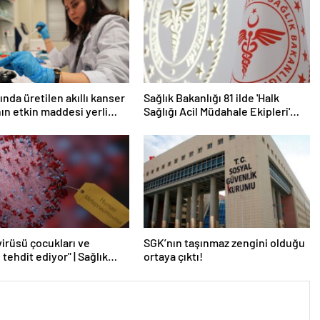
ında üretilen akıllı kanser
Sağlık Bakanlığı 81 ilde 'Halk
nın etkin maddesi yerli
Sağlığı Acil Müdahale Ekipleri'
la geliştirildi | Sağlık
kuruyor | Sağlık Haberleri
ri
irüsü çocukları ve
SGK’nın taşınmaz zengini olduğu
ı tehdit ediyor" | Sağlık
ortaya çıktı!
ri