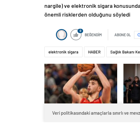
nargile) ve elektronik sigara konusunda
önemli risklerden olduğunu söyledi
0
BEĞENDİM
ABONE OL
elektronik sigara
HABER
Sağlık Bakanı K
Veri politikasındaki amaçlarla sınırlı ve m
Eski başantrenörü Hakan
Mineca
Demir’den Alperen Şengün’e
gribi"n
övgü
Haberle