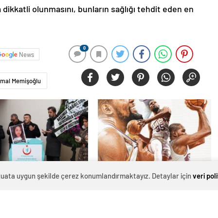
 dikkatli olunmasını, bunların sağlığı tehdit eden en
0
News
emal Memişoğlu
evzuata uygun şekilde çerez konumlandırmaktayız. Detaylar için
veri pol
n hemşire "domuz
NBA'de Kevin Durant tarihe geçti
den hayatını kaybetti –
r | Sağlık Haberleri