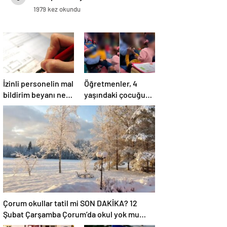
1979 kez okundu
İzinli personelin mal
Öğretmenler, 4
bildirim beyanı ne
yaşındaki çocuğun
zaman yapılır?
dövülmesini
gülerek izledi
Çorum okullar tatil mi SON DAKİKA? 12
Şubat Çarşamba Çorum’da okul yok mu
(Çorum Valiliği Açıklaması – KAR TATİLİ)?