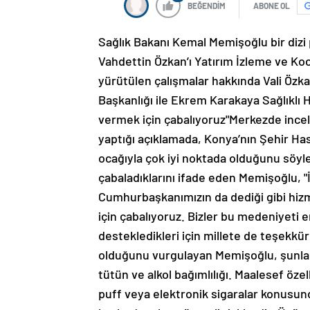
BEĞENDİM
ABONE OL
Sağlık Bakanı Kemal Memişoğlu bir dizi
Vahdettin Özkan’ı Yatırım İzleme ve Koo
yürütülen çalışmalar hakkında Vali Özka
Başkanlığı ile Ekrem Karakaya Sağlıklı Ha
vermek için çabalıyoruz"Merkezde incel
yaptığı açıklamada, Konya’nın Şehir Has
ocağıyla çok iyi noktada olduğunu söyle
çabaladıklarını ifade eden Memişoğlu, "
Cumhurbaşkanımızın da dediği gibi hizme
için çabalıyoruz. Bizler bu medeniyeti e
destekledikleri için millete de teşekkür
olduğunu vurgulayan Memişoğlu, şunları ka
tütün ve alkol bağımlılığı. Maalesef öz
puff veya elektronik sigaralar konusunda