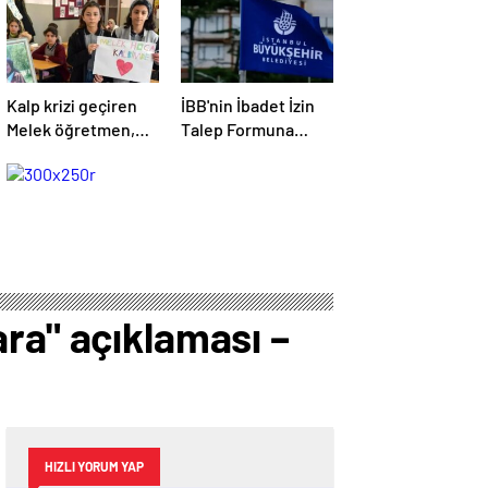
Kalp krizi geçiren
İBB'nin İbadet İzin
Melek öğretmen,
Talep Formuna
hayatını kaybetti
tepki
ra" açıklaması –
HIZLI YORUM YAP