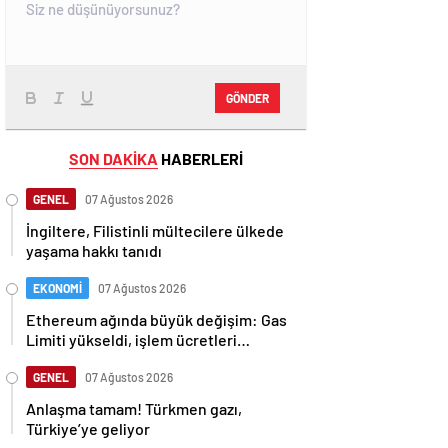
GÖNDER
SON DAKİKA
HABERLERİ
GENEL
07 Ağustos 2026
İngiltere, Filistinli mültecilere ülkede
yaşama hakkı tanıdı
EKONOMİ
07 Ağustos 2026
Ethereum ağında büyük değişim: Gas
Limiti yükseldi, işlem ücretleri
düşebilir mi?
GENEL
07 Ağustos 2026
Anlaşma tamam! Türkmen gazı,
Türkiye’ye geliyor