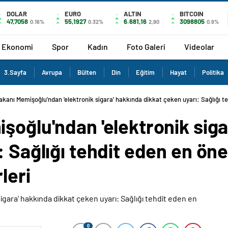
DOLAR
EURO
ALTIN
BITCOIN
47,7058
55,1927
6.681,16
3098805
0.16%
0.32%
2,90
0.9%
Ekonomi
Spor
Kadın
Foto Galeri
Videolar
3.Sayfa
Avrupa
Bülten
Din
Eğitim
Hayat
Politika
akanı Memişoğlu'ndan 'elektronik sigara' hakkında dikkat çeken uyarı: Sağlığı te
şoğlu'ndan 'elektronik siga
 Sağlığı tehdit eden en öne
leri
0