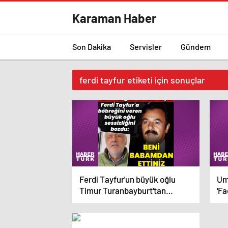
Karaman Haber
Son Dakika
Servisler
Gündem
ferdi tayfur etiketi için sonuçlar
Ferdi Tayfur'un büyük oğlu
Um
Timur Turanbayburt'tan
'Fa
açıklama Magazin haberleri
açı