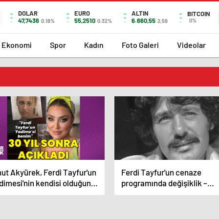
DOLAR
EURO
ALTIN
BITCOIN
47,7436
55,2510
6.660,55
0%
0.18%
0.32%
2,59
Ekonomi
Spor
Kadın
Foto Galeri
Videolar
ut Akyürek, Ferdi Tayfur'un
Ferdi Tayfur'un cenaze
dimesi'nin kendisi olduğunu
programında değişiklik –
kladı – Magazin haberleri
Magazin haberleri