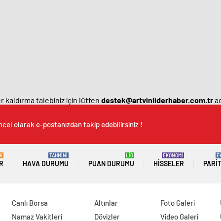
 kaldırma talebiniz için lütfen
destek@artvinliderhaber.com.tr
ad
cel olarak e-postanızdan takip edebilirsiniz !
K
TAHMİNİ
LİG
EKONOMİ
E
R
HAVA DURUMU
PUAN DURUMU
HISSELER
PARI
Canlı Borsa
Altınlar
Foto Galeri
Namaz Vakitleri
Dövizler
Video Galeri