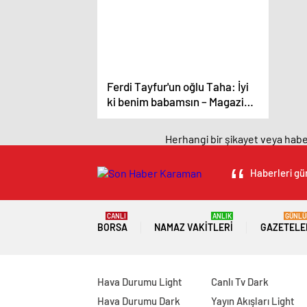
Ferdi Tayfur'un oğlu Taha: İyi
ki benim babamsın – Magazin
haberleri
Herhangi bir şikayet veya haber
Haberleri gün
CANLI
ANLIK
GÜNLÜ
BORSA
NAMAZ VAKITLERI
GAZETELE
Hava Durumu Light
Canlı Tv Dark
Hava Durumu Dark
Yayın Akışları Light