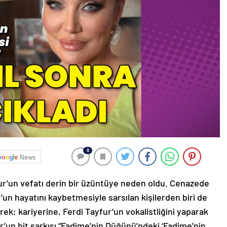
0
News
ur’un vefatı derin bir üzüntüye neden oldu. Cenazede
’un hayatını kaybetmesiyle sarsılan kişilerden biri de
k; kariyerine, Ferdi Tayfur’un vokalistliğini yaparak
’un hit şarkısı “Fadime’nin Düğünü’ndeki ‘Fadime’nin