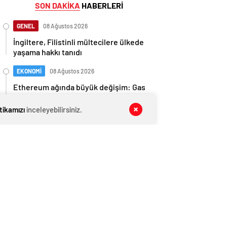
SON DAKİKA
HABERLERİ
GENEL
08 Ağustos 2026
İngiltere, Filistinli mültecilere ülkede
yaşama hakkı tanıdı
EKONOMİ
08 Ağustos 2026
Ethereum ağında büyük değişim: Gas
Limiti yükseldi, işlem ücretleri
düşebilir mi?
itikamızı
inceleyebilirsiniz.
GENEL
08 Ağustos 2026
Anlaşma tamam! Türkmen gazı,
Türkiye’ye geliyor
EKONOMİ
08 Ağustos 2026
Beyaz Saray’da kripto devrimi: Bitcoin
rezervi gerçek olabilir mi?
GENEL
08 Ağustos 2026
Model, iki erkekle cinsel içerikli film