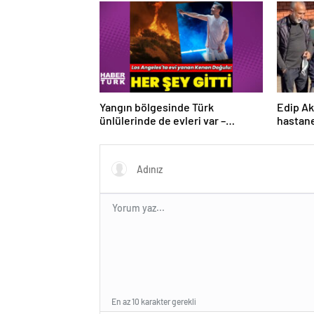
Yangın bölgesinde Türk
Edip Ak
ünlülerinde de evleri var –
hastane
Magazin haberleri
habetrl
En az 10 karakter gerekli