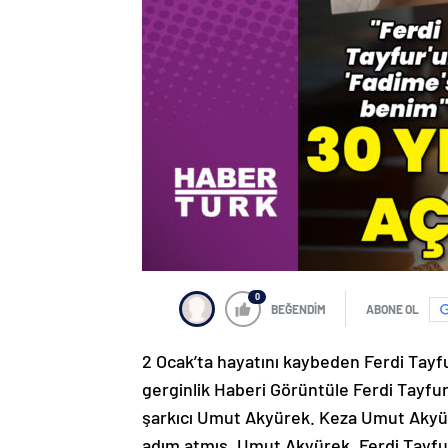
0
BEĞENDİM
ABONE OL
2 Ocak’ta hayatını kaybeden Ferdi Tayf
gerginlik Haberi Görüntüle Ferdi Tayfur
şarkıcı Umut Akyürek. Keza Umut Akyüre
adım atmış. Umut Akyürek, Ferdi Tayfur