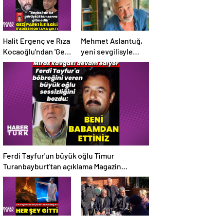
Halit Ergenç ve Rıza
Mehmet Aslantuğ,
Kocaoğlu'ndan 'Gezi
yeni sevgilisyle
Parkı' ifadesi –
drama
Magazin haberleri
çalışmalarında
tanıştı – Magazin
haberleri
Ferdi Tayfur'un büyük oğlu Timur
Turanbayburt'tan açıklama Magazin
haberleri