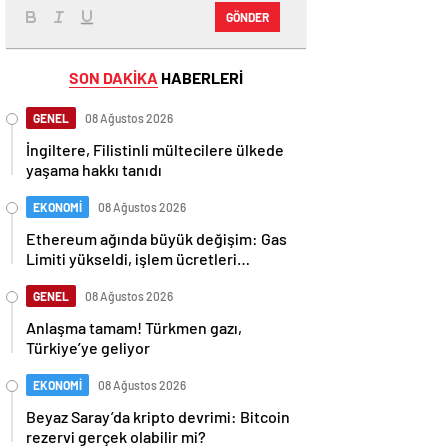
GÖNDER
SON DAKİKA
HABERLERİ
GENEL
08 Ağustos 2026
İngiltere, Filistinli mültecilere ülkede
yaşama hakkı tanıdı
EKONOMİ
08 Ağustos 2026
Ethereum ağında büyük değişim: Gas
Limiti yükseldi, işlem ücretleri
düşebilir mi?
GENEL
08 Ağustos 2026
Anlaşma tamam! Türkmen gazı,
Türkiye’ye geliyor
EKONOMİ
08 Ağustos 2026
Beyaz Saray’da kripto devrimi: Bitcoin
rezervi gerçek olabilir mi?