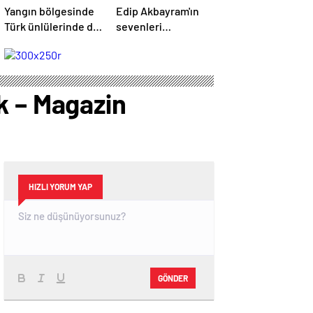
Yangın bölgesinde
Edip Akbayram'ın
Türk ünlülerinde de
sevenleri
evleri var – Magazin
hastaneye akın
haberleri
ediyor – Magazin
habetrleri
k – Magazin
HIZLI YORUM YAP
GÖNDER