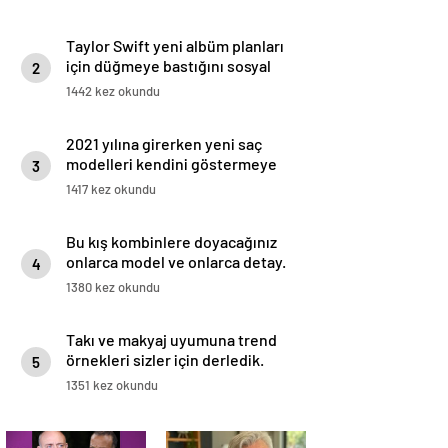
Taylor Swift yeni albüm planları
için düğmeye bastığını sosyal
2
medyadan duyurdu!
1442 kez okundu
2021 yılına girerken yeni saç
modelleri kendini göstermeye
3
başladı.
1417 kez okundu
Bu kış kombinlere doyacağınız
onlarca model ve onlarca detay.
4
1380 kez okundu
Takı ve makyaj uyumuna trend
örnekleri sizler için derledik.
5
1351 kez okundu