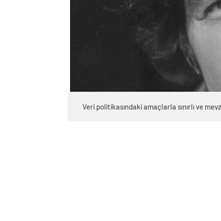
Veri politikasındaki amaçlarla sınırlı ve m
0
BEĞENDİM
ABONE OL
ferdi tayfur