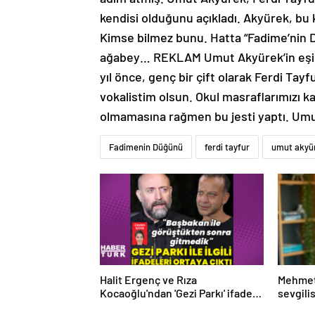
kendisi olduğunu açıkladı. Akyürek, bu
Kimse bilmez bunu. Hatta “Fadime’nin D
ağabey… REKLAM Umut Akyürek’in eşi Okta
yıl önce, genç bir çift olarak Ferdi Tay
vokalistim olsun. Okul masraflarımızı ka
olmamasına rağmen bu jesti yaptı. Umu
Fadimenin Düğünü
ferdi tayfur
umut akyü
Halit Ergenç ve Rıza
Mehmet
Kocaoğlu'ndan 'Gezi Parkı' ifadesi
sevgili
– Magazin haberleri
tanıştı