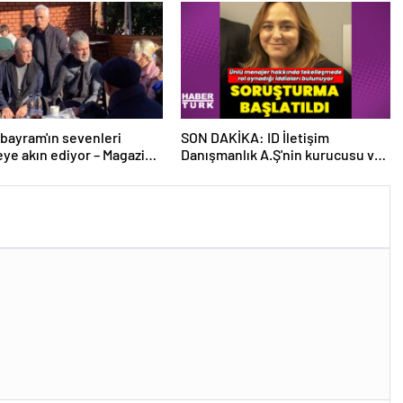
bayram'ın sevenleri
SON DAKİKA: ID İletişim
ye akın ediyor – Magazin
Danışmanlık A.Ş'nin kurucusu ve
eri
ortağı olan Ayşe Barım hakkında
resen soruşturma başlatıldı