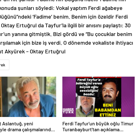
 konuda şunları söyledi: Vokal yaptım Ferdi ağabeye
üğünü”ndeki ‘Fadime’ benim. Benim için özeldir Ferdi
y Ertuğrul da Tayfur’la ilgili bir anısını paylaştı: 30
fur’un yanına gitmiştik. Bizi gördü ve “Bu çocuklar benim
rşılamak için bize iş verdi. O dönemde vokaliste ihtiyacı
t Akyürek – Oktay Ertuğrul
rek
 Aslantuğ, yeni
Ferdi Tayfur'un büyük oğlu Timur
syle drama çalışmalarında
Turanbayburt'tan açıklama
 – Magazin haberleri
Magazin haberleri