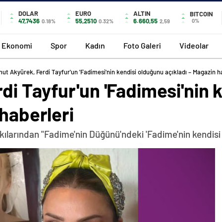
DOLAR
EURO
ALTIN
BITCOIN
47,7436
55,2510
6.660,55
0%
0.18%
0.32%
2,59
Ekonomi
Spor
Kadın
Foto Galeri
Videolar
ut Akyürek, Ferdi Tayfur'un 'Fadimesi'nin kendisi olduğunu açıkladı – Magazin h
i Tayfur'un 'Fadimesi'nin 
 haberleri
kılarından "Fadime'nin Düğünü'ndeki 'Fadime'nin kendisi