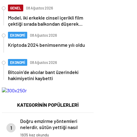
GENEL
08 Ağustos 2026
Model, iki erkekle cinsel içerikli film
çektiği sırada balkondan düşerek
hayatını kaybetti
EKONOMİ
08 Ağustos 2026
Kriptoda 2024 benimsenme yılı oldu
EKONOMİ
08 Ağustos 2026
Bitcoin’de alıcılar bant üzerindeki
hakimiyetini kaybetti
KATEGORİNİN POPÜLERLERİ
Doğru emzirme yöntemleri
nelerdir, sütün yettiği nasıl
1
anlaşılır?
1935 kez okundu