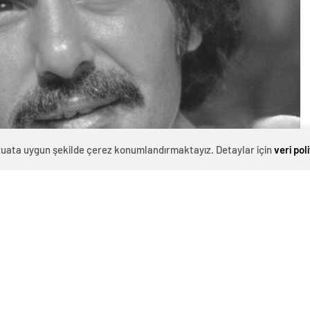
evzuata uygun şekilde çerez konumlandırmaktayız. Detaylar için
veri pol
0
News