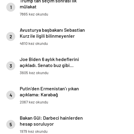
Trump’tan seçim sonrası ilk
mülakat
1
7865 kez okundu
Avusturya başbakanı Sebastian
Kurz ile ilgili bilinmeyenler
2
4810 kez okundu
Joe Biden 6 aylık hedeflerini
açıkladı. Senato buz gibi…
3
3605 kez okundu
Putin’den Ermenistan’ı yıkan
açıklama: Karabağ
4
Azerbaycan’ın ayrılmaz bir
2067 kez okundu
parçasıdır!
Bakan Gül: Darbeci hainlerden
hesap soruluyor
5
1979 kez okundu