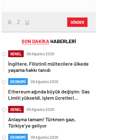
GÖNDER
SON DAKİKA
HABERLERİ
GENEL
09 Ağustos 2026
İngiltere, Filistinli mültecilere ülkede
yaşama hakkı tanıdı
EKONOMİ
09 Ağustos 2026
Ethereum ağında büyük değişim: Gas
Limiti yükseldi, işlem ücretleri
düşebilir mi?
GENEL
09 Ağustos 2026
Anlaşma tamam! Türkmen gazı,
Türkiye’ye geliyor
EKONOMİ
09 Ağustos 2026