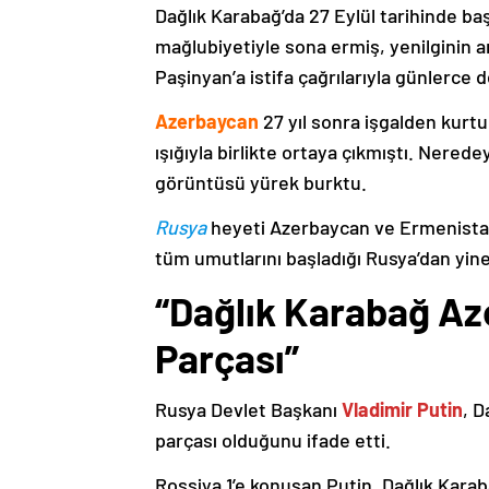
Dağlık Karabağ’da 27 Eylül tarihinde ba
mağlubiyetiyle sona ermiş, yenilginin 
Paşinyan’a istifa çağrılarıyla günlerce 
Azerbaycan
27 yıl sonra işgalden kurtu
ışığıyla birlikte ortaya çıkmıştı. Nere
görüntüsü yürek burktu.
Rusya
heyeti Azerbaycan ve Ermenistan
tüm umutlarını başladığı Rusya’dan yine
“Dağlık Karabağ Az
Parçası”
Rusya Devlet Başkanı
Vladimir Putin
, D
parçası olduğunu ifade etti.
Rossiya 1’e konuşan Putin, Dağlık Karaba