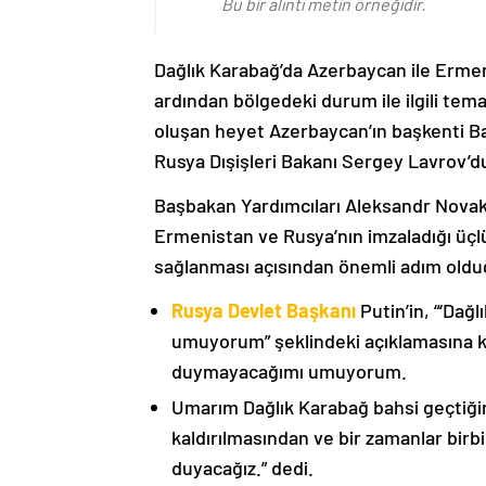
Bu bir alıntı metin örneğidir.
Dağlık Karabağ’da Azerbaycan ile Erme
ardından bölgedeki durum ile ilgili t
oluşan heyet Azerbaycan’ın başkenti B
Rusya Dışişleri Bakanı Sergey Lavrov’d
Başbakan Yardımcıları Aleksandr Nova
Ermenistan ve Rusya’nın imzaladığı üçlü
sağlanması açısından önemli adım oldu
Rusya Devlet Başkanı
Putin’in, “‘Dağ
umuyorum” şeklindeki açıklamasına kat
duymayacağımı umuyorum.
Umarım Dağlık Karabağ bahsi geçtiği
kaldırılmasından ve bir zamanlar birbi
duyacağız.” dedi.