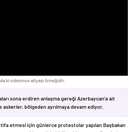
da ki videonun altyazı örneğidir.
ları sona erdiren anlaşma gereği Azerbaycan’a ait
ve askerler, bölgeden ayrılmaya devam ediyor.
stifa etmesi için günlerce protestolar yapılan Başbakan