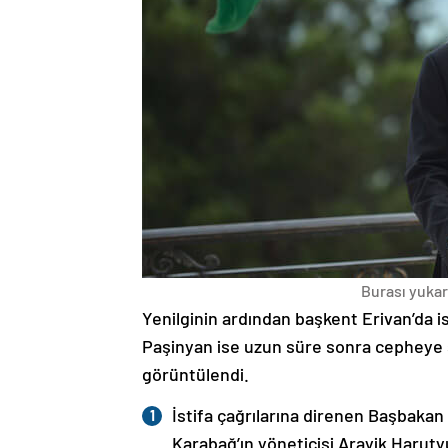
Burası yukarı
Yenilginin ardından başkent Erivan’da i
Paşinyan ise uzun süre sonra cepheye s
görüntülendi.
İstifa çağrılarına direnen Başbakan
Karabağ’ın yöneticisi Arayik Haruty