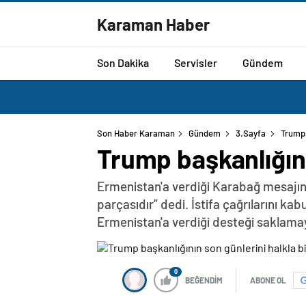
Karaman Haber
Son Dakika
Servisler
Gündem
Son Haber Karaman
Gündem
3.Sayfa
Trump 
Trump başkanlığının
Ermenistan'a verdiği Karabağ mesajın
parçasıdır” dedi. İstifa çağrılarını k
Ermenistan'a verdiği desteği saklama
0
BEĞENDİM
ABONE OL