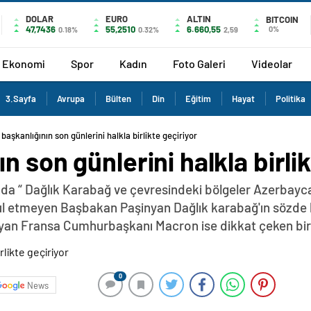
DOLAR
EURO
ALTIN
BITCOIN
47,7436
55,2510
6.660,55
0%
0.18%
0.32%
2,59
Ekonomi
Spor
Kadın
Foto Galeri
Videolar
3.Sayfa
Avrupa
Bülten
Din
Eğitim
Hayat
Politika
başkanlığının son günlerini halkla birlikte geçiriyor
 son günlerini halkla birlik
da “ Dağlık Karabağ ve çevresindeki bölgeler Azerbayca
abul etmeyen Başbakan Paşinyan Dağlık karabağ'ın sözde 
yan Fransa Cumhurbaşkanı Macron ise dikkat çeken bir z
0
News