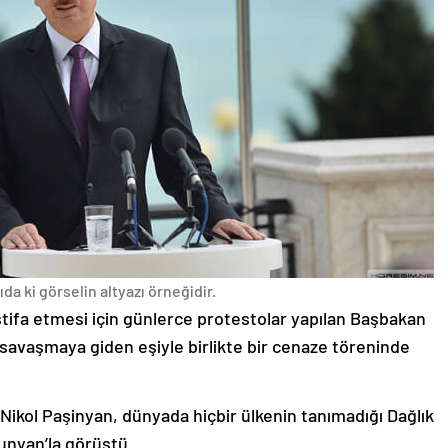
da ki görselin altyazı örneğidir.
stifa etmesi için günlerce protestolar yapılan Başbakan
avaşmaya giden eşiyle birlikte bir cenaze töreninde
 Nikol Paşinyan, dünyada hiçbir ülkenin tanımadığı Dağlık
unyan’la görüştü.