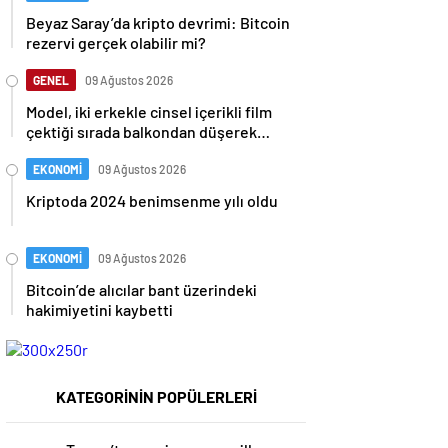
Beyaz Saray’da kripto devrimi: Bitcoin
rezervi gerçek olabilir mi?
GENEL
09 Ağustos 2026
Model, iki erkekle cinsel içerikli film
çektiği sırada balkondan düşerek
hayatını kaybetti
EKONOMİ
09 Ağustos 2026
Kriptoda 2024 benimsenme yılı oldu
EKONOMİ
09 Ağustos 2026
Bitcoin’de alıcılar bant üzerindeki
hakimiyetini kaybetti
KATEGORİNİN POPÜLERLERİ