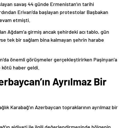
şlayan savaş 44 günde Ermenistan’ın tarihi
ardından Erivan’da başlayan protestolar Başbakan
devam etmişti.
lan Ağdam’a girmiş ancak şehirdeki acı tablo, gün
deyse tek bir sağlam bina kalmayan şehrin harabe
’da önemli görüşmeler gerçekleştirirken Paşinyan’a
 kötü haber geldi.
erbaycan’ın Ayrılmaz Bir
ağlık Karabağ’ın Azerbaycan topraklarının ayrılmaz bir
ğ’ın aidiyeti ile ilgili değerlendirmesinde bölgenin