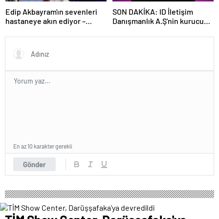
Edip Akbayram'ın sevenleri
SON DAKİKA: ID İletişim
hastaneye akın ediyor –
Danışmanlık A.Ş'nin kurucusu
Magazin habetrleri
ve ortağı olan Ayşe Barım
hakkında resen soruşturma
başlatıldı
En az 10 karakter gerekli
Gönder