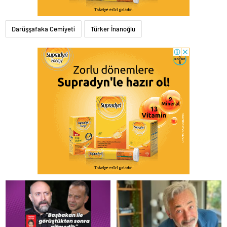
Darüşşafaka Cemiyeti
Türker İnanoğlu