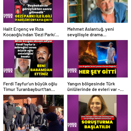
Halit Ergenç ve Rıza
Mehmet Aslantuğ, yeni
Kocaoğlu'ndan 'Gezi Parkı'
sevgilisyle drama
ifadesi – Magazin haberleri
çalışmalarında tanıştı –
Magazin haberleri
Ferdi Tayfur'un büyük oğlu
Yangın bölgesinde Türk
Timur Turanbayburt'tan
ünlülerinde de evleri var –
açıklama Magazin haberleri
Magazin haberleri