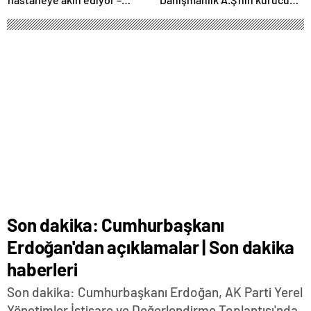
Magazin habetrleri
ve ortağı olan Ayşe Barım
hakkında resen soruşturma
başlatıldı
Son dakika: Cumhurbaşkanı
Erdoğan'dan açıklamalar | Son dakika
haberleri
Son dakika: Cumhurbaşkanı Erdoğan, AK Parti Yerel
Yönetimler İstişare ve Değerlendirme Toplantısı'nda
açıklamalarda bulunuyor
Temmuz 1, 2024 14:54
ABONE OL
News