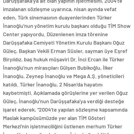
Darüşşafaka’ya ait olan yapının işletmesini, 2004’te
imzalanan sözleşme uyarınca, nisan ayında vefat
eden, Türk sinemasının duayenlerinden Türker
İnanoğlu’nun yönetim kurulu başkanı olduğu TİM Show
Center yapıyordu. Düzenlenen imza törenine
Darüşşafaka Cemiyeti Yönetim Kurulu Başkanı Oğuz
Güleç, Başkan Vekili Erman Süsler, sayman üye Eşref
Biryıldız, baş hukuk müşaviri Dr. İnci Ercan ile Türker
İnanoğlu’nun mirasçıları Gülşen Bubikoğlu, İlker
İnanoğlu, Zeynep İnanoğlu ve Mega A.Ş. yöneticileri
katıldı. Türker İnanoğlu, 2 Nisan’da hayatını
kaybetmişti. Açıklamada görüşlerine yer verilen Oğuz
Güleç, İnanoğlu’nun Darüşşafaka’ya verdiği desteğe
işaret ederek, “2004’te yapılan sözleşme kapsamında
Maslak kampüsümüzde yer alan TİM Gösteri
Merkezi’nin işletmeciliğini üstlenen merhum Türker