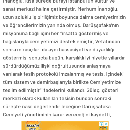
İnanoğlu, kısa sürede burayı İstanbul’un kültür ve
sanat merkezi haline getirmiştir. Merhum İnanoğlu,
uzun soluklu iş birliğimiz boyunca daima cemiyetimizin
ve öğrencilerimizin yanında olmuş, Darüşşafaka’nın
misyonuna bağlılığını her fırsatta göstermiş ve
bağışlarıyla cemiyetimizi desteklemiştir. Vefatından
sonra mirasçıları da aynı hassasiyeti ve duyarlılığı
göstermiş, sonuçta bugün, karşılıklı iyi niyetle yıllardır
sürdürdüğümüz ilişki doğrultusunda anlaşmaya
varılarak fesih protokolü imzalanmış ve tesis, içindeki
tüm sistem ve demirbaşlarıyla birlikte Cemiyetimize
teslim edilmiştir” ifadelerini kullandı. Güleç, gösteri
merkezi olarak kullanılan tesisin bundan sonraki
süreçte nasıl değerlendirileceğine Darüşşafaka
Cemiyeti yönetiminin karar vereceğini kaydetti.