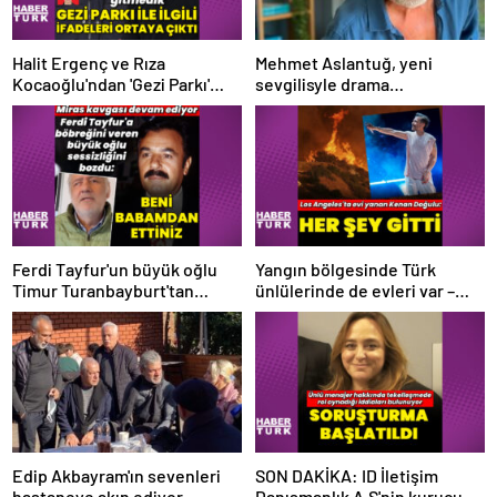
Halit Ergenç ve Rıza
Mehmet Aslantuğ, yeni
Kocaoğlu'ndan 'Gezi Parkı'
sevgilisyle drama
ifadesi – Magazin haberleri
çalışmalarında tanıştı –
Magazin haberleri
Ferdi Tayfur'un büyük oğlu
Yangın bölgesinde Türk
Timur Turanbayburt'tan
ünlülerinde de evleri var –
açıklama Magazin haberleri
Magazin haberleri
Edip Akbayram'ın sevenleri
SON DAKİKA: ID İletişim
hastaneye akın ediyor –
Danışmanlık A.Ş'nin kurucusu