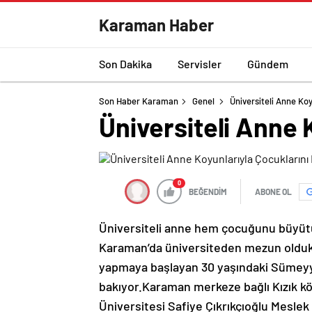
Karaman Haber
Son Dakika
Servisler
Gündem
Son Haber Karaman
Genel
Üniversiteli Anne Ko
Üniversiteli Anne 
0
BEĞENDİM
ABONE OL
Üniversiteli anne hem çocuğunu büyüt
Karaman’da üniversiteden mezun oldukta
yapmaya başlayan 30 yaşındaki Sümeyy
bakıyor.Karaman merkeze bağlı Kızık k
Üniversitesi Safiye Çıkrıkçıoğlu Meslek