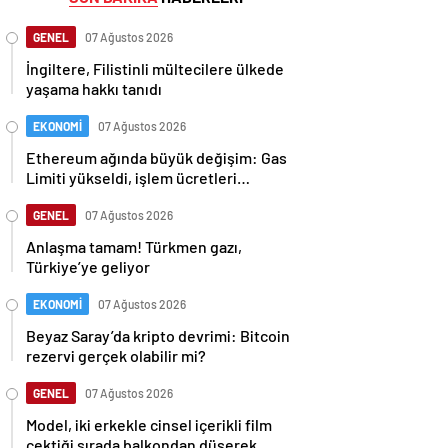
GENEL
07 Ağustos 2026
İngiltere, Filistinli mültecilere ülkede
yaşama hakkı tanıdı
EKONOMİ
07 Ağustos 2026
Ethereum ağında büyük değişim: Gas
Limiti yükseldi, işlem ücretleri
düşebilir mi?
GENEL
07 Ağustos 2026
Anlaşma tamam! Türkmen gazı,
Türkiye’ye geliyor
EKONOMİ
07 Ağustos 2026
Beyaz Saray’da kripto devrimi: Bitcoin
rezervi gerçek olabilir mi?
GENEL
07 Ağustos 2026
Model, iki erkekle cinsel içerikli film
çektiği sırada balkondan düşerek