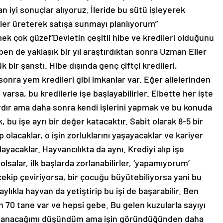
 iyi sonuçlar alıyoruz. İleride bu sütü işleyerek
nler üreterek satışa sunmayı planlıyorum”
mek çok güzel”Devletin çeşitli hibe ve kredileri olduğunu
, ben de yaklaşık bir yıl araştırdıktan sonra Uzman Eller
 bir şanstı. Hibe dışında genç çiftçi kredileri,
sonra yem kredileri gibi imkanlar var. Eğer ailelerinden
varsa, bu kredilerle işe başlayabilirler. Elbette her işte
lardır ama daha sonra kendi işlerini yapmak ve bu konuda
 bu işe ayrı bir değer katacaktır. Sabit olarak 8-5 bir
 olacaklar, o işin zorluklarını yaşayacaklar ve kariyer
layacaklar. Hayvancılıkta da aynı. Krediyi alıp işe
 olsalar, ilk başlarda zorlanabilirler, ‘yapamıyorum’
 çekip çeviriyorsa, bir çocuğu büyütebiliyorsa yani bu
aylıkla hayvan da yetiştirip bu işi de başarabilir. Ben
n 70 tane var ve hepsi gebe. Bu gelen kuzularla sayıyı
orlanacağımı düşündüm ama işin göründüğünden daha