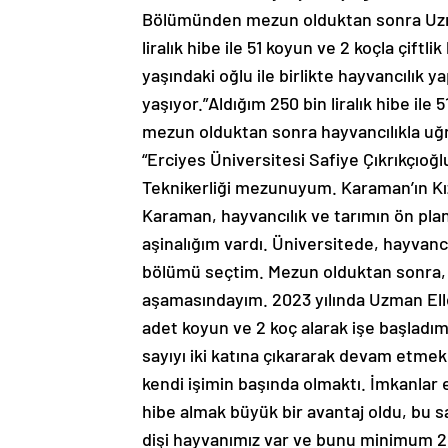
Bölümünden mezun olduktan sonra Uzma
liralık hibe ile 51 koyun ve 2 koçla çiftli
yaşındaki oğlu ile birlikte hayvancılık
yaşıyor.”Aldığım 250 bin liralık hibe il
mezun olduktan sonra hayvancılıkla u
“Erciyes Üniversitesi Safiye Çıkrıkçıo
Teknikerliği mezunuyum. Karaman’ın Kı
Karaman, hayvancılık ve tarımın ön plan
aşinalığım vardı. Üniversitede, hayvanc
bölümü seçtim. Mezun olduktan sonra, i
aşamasındayım. 2023 yılında Uzman Eller
adet koyun ve 2 koç alarak işe başladım.
sayıyı iki katına çıkararak devam etme
kendi işimin başında olmaktı. İmkanlar el
hibe almak büyük bir avantaj oldu, bu s
dişi hayvanımız var ve bunu minimum 2