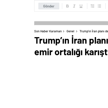
Gönder
Son Haber Karaman
Genel
Trump’ın İran planı de
Trump’ın İran plan
emir ortalığı karışt
0
BEĞENDİM
ABONE OL
İngiltere merkezli Financial Times gaz
Trump’ın, İran’ın bölgesel sponsorların
batırmak amacıyla “maksimum baskı” pol
Trump’ın dış politika ekibinin, Ocak ay