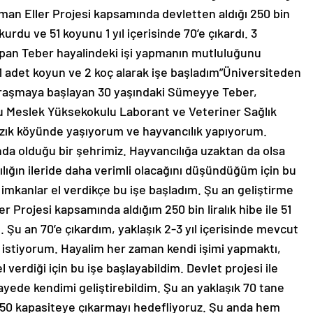
n Eller Projesi kapsamında devletten aldığı 250 bin
k kurdu ve 51 koyunu 1 yıl içerisinde 70’e çıkardı. 3
 yapan Teber hayalindeki işi yapmanın mutluluğunu
e 51 adet koyun ve 2 koç alarak işe başladım”Üniversiteden
ğraşmaya başlayan 30 yaşındaki Sümeyye Teber,
ğlu Meslek Yüksekokulu Laborant ve Veteriner Sağlık
zık köyünde yaşıyorum ve hayvancılık yapıyorum.
da olduğu bir şehrimiz. Hayvancılığa uzaktan da olsa
ılığın ileride daha verimli olacağını düşündüğüm için bu
mkanlar el verdikçe bu işe başladım. Şu an geliştirme
 Projesi kapsamında aldığım 250 bin liralık hibe ile 51
 Şu an 70’e çıkardım, yaklaşık 2-3 yıl içerisinde mevcut
k istiyorum. Hayalim her zaman kendi işimi yapmaktı,
 verdiği için bu işe başlayabildim. Devlet projesi ile
ayede kendimi geliştirebildim. Şu an yaklaşık 70 tane
50 kapasiteye çıkarmayı hedefliyoruz. Şu anda hem