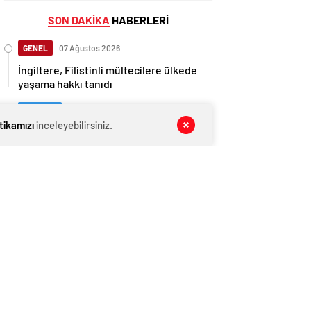
SON DAKİKA
HABERLERİ
GENEL
07 Ağustos 2026
İngiltere, Filistinli mültecilere ülkede
yaşama hakkı tanıdı
EKONOMİ
07 Ağustos 2026
itikamızı
inceleyebilirsiniz.
Ethereum ağında büyük değişim: Gas
Limiti yükseldi, işlem ücretleri
düşebilir mi?
GENEL
07 Ağustos 2026
Anlaşma tamam! Türkmen gazı,
Türkiye’ye geliyor
EKONOMİ
07 Ağustos 2026
Beyaz Saray’da kripto devrimi: Bitcoin
rezervi gerçek olabilir mi?
GENEL
07 Ağustos 2026