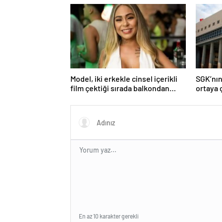
Model, iki erkekle cinsel içerikli
SGK’nın
film çektiği sırada balkondan
ortaya ç
düşerek hayatını kaybetti
En az 10 karakter gerekli