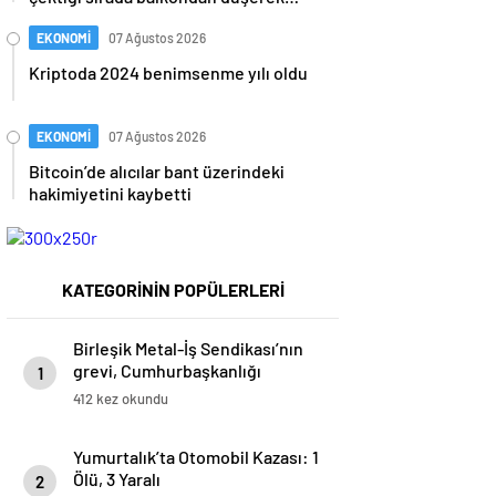
hayatını kaybetti
EKONOMİ
07 Ağustos 2026
Kriptoda 2024 benimsenme yılı oldu
EKONOMİ
07 Ağustos 2026
Bitcoin’de alıcılar bant üzerindeki
hakimiyetini kaybetti
KATEGORİNİN POPÜLERLERİ
Birleşik Metal-İş Sendikası’nın
grevi, Cumhurbaşkanlığı
1
kararıyla yasaklandı
412 kez okundu
Yumurtalık’ta Otomobil Kazası: 1
Ölü, 3 Yaralı
2