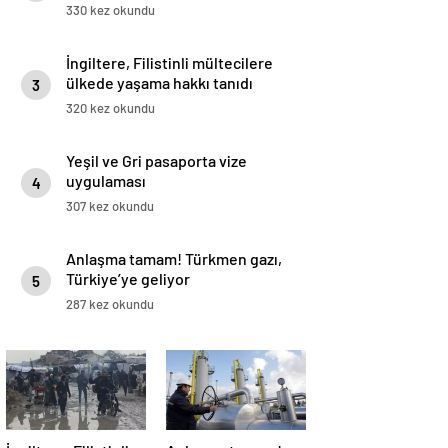
330 kez okundu
İngiltere, Filistinli mültecilere
ülkede yaşama hakkı tanıdı
3
320 kez okundu
Yeşil ve Gri pasaporta vize
uygulaması
4
307 kez okundu
Anlaşma tamam! Türkmen gazı,
Türkiye’ye geliyor
5
287 kez okundu