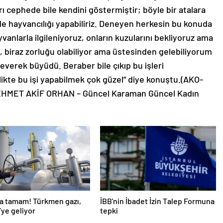
ı cephede bile kendini göstermiştir; böyle bir atalara
lde hayvancılığı yapabiliriz. Deneyen herkesin bu konuda
anlarla ilgileniyoruz, onların kuzularını bekliyoruz ama
, biraz zorluğu olabiliyor ama üstesinden gelebiliyorum
verek büyüdü. Beraber bile çıkıp bu işleri
ikte bu işi yapabilmek çok güzel” diye konuştu.(AKO-
MEHMET AKİF ORHAN – Güncel Karaman Güncel Kadın
a tamam! Türkmen gazı,
İBB'nin İbadet İzin Talep Formuna
’ye geliyor
tepki