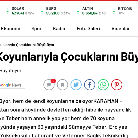
DOLAR
EURO
ALTIN
BITCOIN
47,7041
55,2108
6.650,64
0%
0.15%
0.33%
2,43
Ekonomi
Spor
Kadın
Foto Galeri
Videolar
yunlarıyla Çocuklarını Büyütüyor
Koyunlarıyla Çocuklarını Bü
0
News
üyor, hem de kendi koyunlarına bakıyorKARAMAN –
n sonra köyünde devletten aldığı hibe ile hayvancılık
e Teber hem annelik yapıyor hem de 70 koyuna
öyünde yaşayan 30 yaşındaki Sümeyye Teber, Erciyes
 Yüksekokulu Laborant ve Veteriner Sağlık Teknikerliği