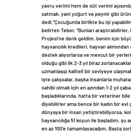
yavru verimi hem de süt verimi açısından
satmak, yani yoğurt ve peynir gibi ürü
dedi.”Çocuğumla birlikte bu işi yapabil
belirten Teber, “Bunları araştırabilirler
Projesi’ne denk geldim, benim için büyük
hayvancılık kredileri, hayvan alımından 
destek alıyorlarsa ve mevcut bir yerleri 
olduğu gibi ilk 2-3 yıl biraz zorlanacak
uzmanlaşıp kaliteli bir seviyeye ulaşmak,
işte çalışsalar, başka insanlarla muhatap
sahibi olmak için en azından 1-2 yıl çaba
başladıklarında, hatta bir veteriner bile
diyebilirler ama bence bir kadın bir evi
dünyaya bir insan yetiştirebiliyorsa, kol
hayvancılığa 51 koyun ile başladım, şu a
en az 100’e tamamlayacağım. Başta z