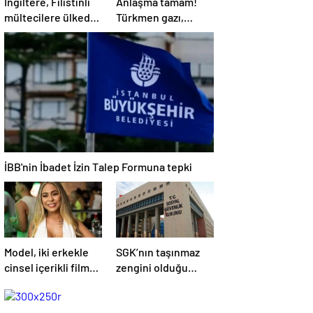
İngiltere, Filistinli
Anlaşma tamam!
mültecilere ülkede
Türkmen gazı,
yaşama hakkı tanıdı
Türkiye’ye geliyor
İBB'nin İbadet İzin Talep Formuna tepki
Model, iki erkekle
SGK’nın taşınmaz
cinsel içerikli film
zengini olduğu
çektiği sırada
ortaya çıktı!
balkondan düşerek