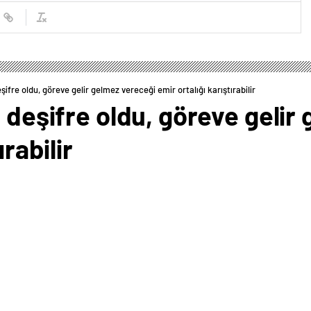
şifre oldu, göreve gelir gelmez vereceği emir ortalığı karıştırabilir
ı deşifre oldu, göreve gelir
ırabilir
0
News
etesi, 5 Kasım’da yeniden başkan seçilen Donald
ı finanse etme ve nükleer silah geliştirme yeteneklerini
itikasını yeniden hayata geçireceğini yazdı. Gazete,
ında Beyaz Saray’a dönmesiyle birlikte Tahran’a yönelik