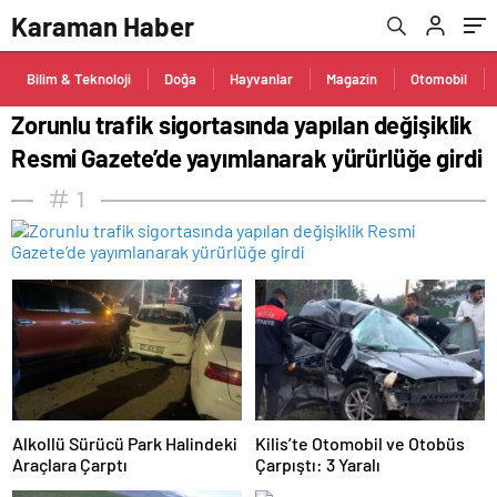
girdi
Karaman Haber
Bilim & Teknoloji
Doğa
Hayvanlar
Magazin
Otomobil
Zorunlu trafik sigortasında yapılan değişiklik
Resmi Gazete’de yayımlanarak yürürlüğe girdi
1
Alkollü Sürücü Park Halindeki
Kilis’te Otomobil ve Otobüs
Araçlara Çarptı
Çarpıştı: 3 Yaralı