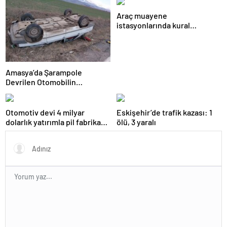
Araç muayene
istasyonlarında kural
değişikliği Resmi Gazete’de
yayımlanarak yürürlüğe girdi
Amasya’da Şarampole
Devrilen Otomobilin
Sürücüsü Yaralandı
Otomotiv devi 4 milyar
Eskişehir’de trafik kazası: 1
dolarlık yatırımla pil fabrikası
ölü, 3 yaralı
kuracak