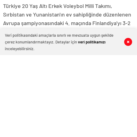
Türkiye 20 Yaş Altı Erkek Voleybol Milli Takımı,
Sırbistan ve Yunanistan'ın ev sahipliğinde düzenlenen
Avrupa şampiyonasındaki 4. maçında Finlandiya'yı 3-2
mağlup etti.
Veri politikasındaki amaçlarla sınırlı ve mevzuata uygun şekilde
çerez konumlandırmaktayız. Detaylar için
veri politikamızı
0
0
0
0
inceleyebilirsiniz.
Eski başantrenörü Hakan
Minecan hemşire "domuz
Demir’den Alperen Şengün’e
gribi"nden hayatını kaybetti –
övgü
Haberler | Sağlık Haberleri