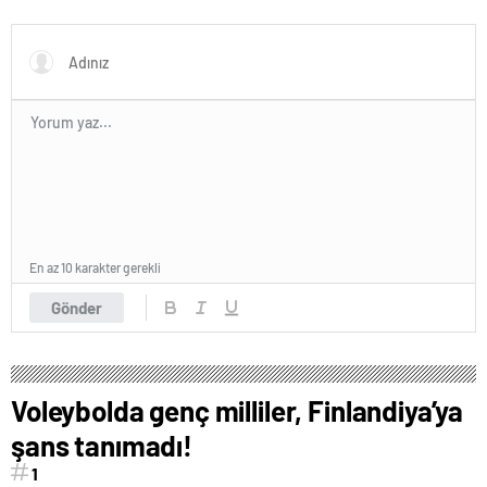
geç kaldı’ iddiası! NBA
maddesi yerli imkanlarla
Haberleri
geliştirildi | Sağlık Haberleri
En az 10 karakter gerekli
Gönder
Voleybolda genç milliler, Finlandiya’ya
şans tanımadı!
1