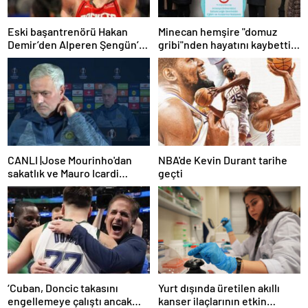
Eski başantrenörü Hakan
Minecan hemşire "domuz
Demir’den Alperen Şengün’e
gribi"nden hayatını kaybetti –
övgü
Haberler | Sağlık Haberleri
CANLI |Jose Mourinho'dan
NBA'de Kevin Durant tarihe
sakatlık ve Mauro Icardi
geçti
yanıtı! 'Kimse dokunamaz!'
‘Cuban, Doncic takasını
Yurt dışında üretilen akıllı
engellemeye çalıştı ancak
kanser ilaçlarının etkin