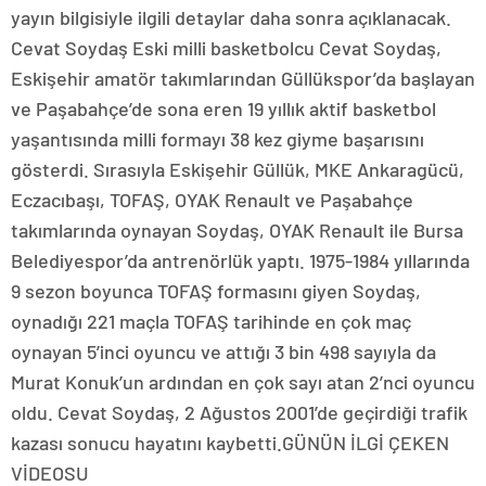
yayın bilgisiyle ilgili detaylar daha sonra açıklanacak.
Cevat Soydaş Eski milli basketbolcu Cevat Soydaş,
Eskişehir amatör takımlarından Güllükspor’da başlayan
ve Paşabahçe’de sona eren 19 yıllık aktif basketbol
yaşantısında milli formayı 38 kez giyme başarısını
gösterdi. Sırasıyla Eskişehir Güllük, MKE Ankaragücü,
Eczacıbaşı, TOFAŞ, OYAK Renault ve Paşabahçe
takımlarında oynayan Soydaş, OYAK Renault ile Bursa
Belediyespor’da antrenörlük yaptı. 1975-1984 yıllarında
9 sezon boyunca TOFAŞ formasını giyen Soydaş,
oynadığı 221 maçla TOFAŞ tarihinde en çok maç
oynayan 5’inci oyuncu ve attığı 3 bin 498 sayıyla da
Murat Konuk’un ardından en çok sayı atan 2’nci oyuncu
oldu. Cevat Soydaş, 2 Ağustos 2001’de geçirdiği trafik
kazası sonucu hayatını kaybetti.GÜNÜN İLGİ ÇEKEN
VİDEOSU