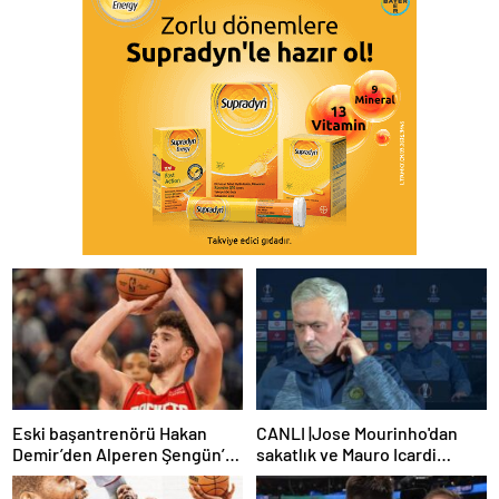
Eski başantrenörü Hakan
CANLI |Jose Mourinho'dan
Demir’den Alperen Şengün’e
sakatlık ve Mauro Icardi
övgü
yanıtı! 'Kimse dokunamaz!'