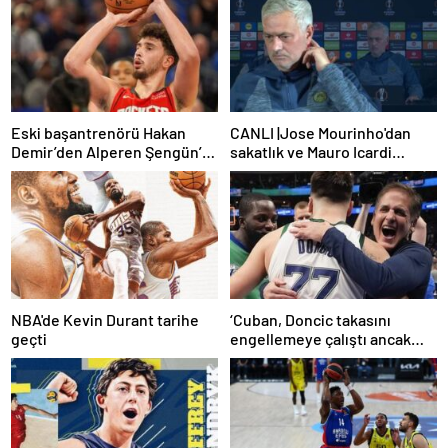
Eski başantrenörü Hakan
CANLI |Jose Mourinho'dan
Demir’den Alperen Şengün’e
sakatlık ve Mauro Icardi
övgü
yanıtı! 'Kimse dokunamaz!'
NBA'de Kevin Durant tarihe
‘Cuban, Doncic takasını
geçti
engellemeye çalıştı ancak
geç kaldı’ iddiası! NBA
Haberleri