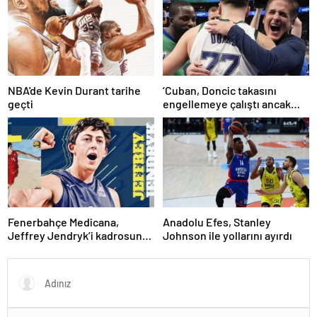
NBA'de Kevin Durant tarihe
‘Cuban, Doncic takasını
geçti
engellemeye çalıştı ancak
geç kaldı’ iddiası! NBA
Haberleri
Fenerbahçe Medicana,
Anadolu Efes, Stanley
Jeffrey Jendryk’i kadrosuna
Johnson ile yollarını ayırdı
kattı