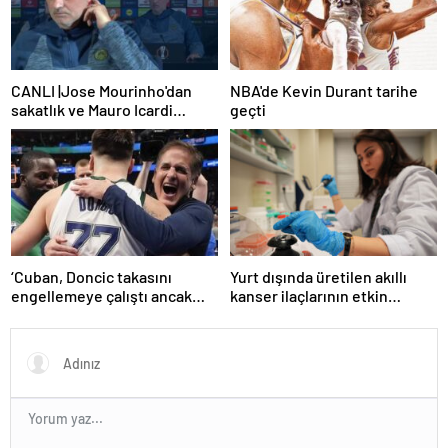
CANLI |Jose Mourinho'dan
NBA'de Kevin Durant tarihe
sakatlık ve Mauro Icardi
geçti
yanıtı! 'Kimse dokunamaz!'
‘Cuban, Doncic takasını
Yurt dışında üretilen akıllı
engellemeye çalıştı ancak
kanser ilaçlarının etkin
geç kaldı’ iddiası! NBA
maddesi yerli imkanlarla
Haberleri
geliştirildi | Sağlık Haberleri