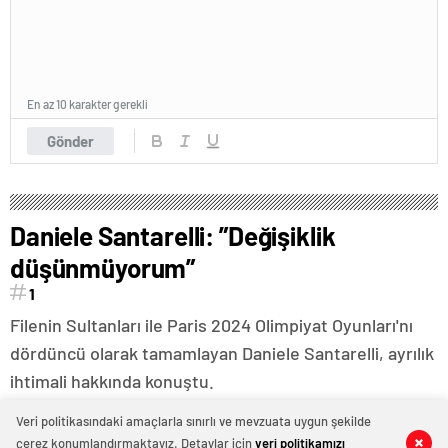
En az 10 karakter gerekli
Gönder
Daniele Santarelli: ”Değişiklik
düşünmüyorum”
1
Filenin Sultanları ile Paris 2024 Olimpiyat Oyunları'nı
dördüncü olarak tamamlayan Daniele Santarelli, ayrılık
ihtimali hakkında konuştu.
Veri politikasındaki amaçlarla sınırlı ve mevzuata uygun şekilde
çerez konumlandırmaktayız. Detaylar için
veri politikamızı
0
0
0
0