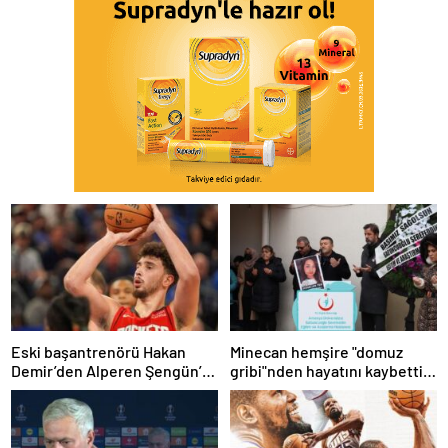
Eski başantrenörü Hakan
Minecan hemşire "domuz
Demir’den Alperen Şengün’e
gribi"nden hayatını kaybetti –
övgü
Haberler | Sağlık Haberleri