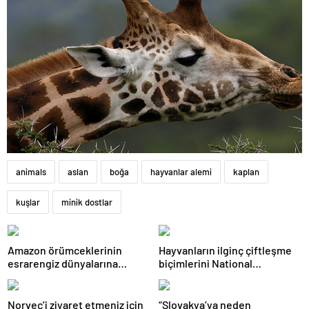
animals
aslan
boğa
hayvanlar alemi
kaplan
kuşlar
minik dostlar
Amazon örümceklerinin
Hayvanların ilginç çiftleşme
esrarengiz dünyalarına
biçimlerini National
gitmeye hazır olun.
Geographic görüntüledi.
Norveç’i ziyaret etmeniz için
“Slovakya’ya neden