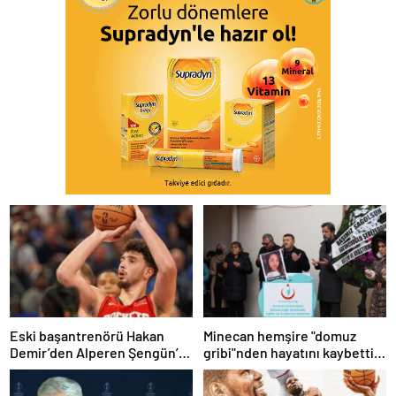
Eski başantrenörü Hakan
Minecan hemşire "domuz
Demir’den Alperen Şengün’e
gribi"nden hayatını kaybetti –
övgü
Haberler | Sağlık Haberleri