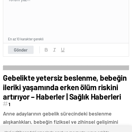
En az 10 karakter gerekli
Gönder
Gebelikte yetersiz beslenme, bebeğin
ileriki yaşamında erken ölüm riskini
artırıyor – Haberler | Sağlık Haberleri
1
Anne adaylarının gebelik sürecindeki beslenme
alışkanlıkları, bebeğin fiziksel ve zihinsel gelişimini
doğrudan etkiliyor. Dengeli ve yeterli beslenme,