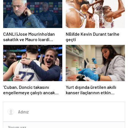
CANLI |Jose Mourinho'dan
NBA'de Kevin Durant tarihe
sakatlık ve Mauro Icardi
geçti
yanıtı! 'Kimse dokunamaz!'
‘Cuban, Doncic takasını
Yurt dışında üretilen akıllı
engellemeye çalıştı ancak
kanser ilaçlarının etkin
geç kaldı’ iddiası! NBA
maddesi yerli imkanlarla
Haberleri
geliştirildi | Sağlık Haberleri