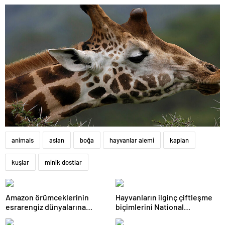
animals
aslan
boğa
hayvanlar alemi
kaplan
kuşlar
minik dostlar
Amazon örümceklerinin
Hayvanların ilginç çiftleşme
esrarengiz dünyalarına
biçimlerini National
gitmeye hazır olun.
Geographic görüntüledi.