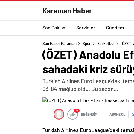
Karaman Haber
Son Dakika
Servisler
Gündem
Son Haber Karaman
Spor
Basketbol
(ÖZET) 
(ÖZET) Anadolu Efe
sahadaki kriz sürü
Turkish Airlines EuroLeague'deki tems
93-84 mağlup oldu. Bu sezon...
0
BEĞENDİM
ABONE OL
Turkish Airlines EuroLeague’deki temsi