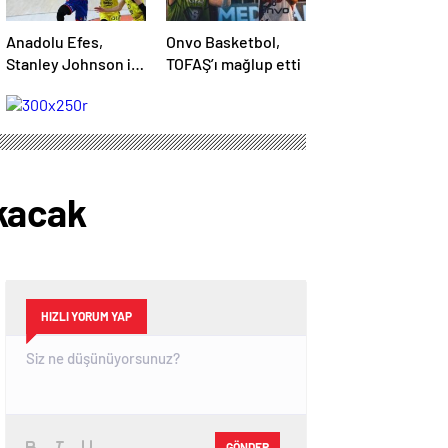
Anadolu Efes,
Onvo Basketbol,
Stanley Johnson ile
TOFAŞ’ı mağlup etti
yollarını ayırdı
kacak
HIZLI YORUM YAP
GÖNDER