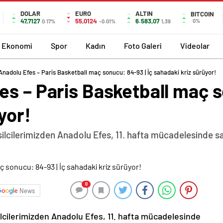
DOLAR
EURO
ALTIN
BITCOIN
47,7127
55,0124
6.583,07
0%
0.17%
-0.01%
1,39
Ekonomi
Spor
Kadın
Foto Galeri
Videolar
Anadolu Efes – Paris Basketball maç sonucu: 84-93 | İç sahadaki kriz sürüyor!
s – Paris Basketball maç s
yor!
ilcilerimizden Anadolu Efes, 11. hafta mücadelesinde sah
0
News
lcilerimizden Anadolu Efes, 11. hafta mücadelesinde