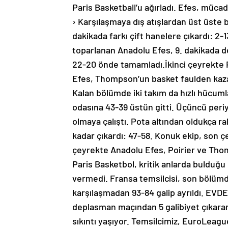
Paris Basketball’u ağırladı. Efes, müca
› Karşılaşmaya dış atışlardan üst üste b
dakikada farkı çift hanelere çıkardı: 2-
toparlanan Anadolu Efes, 9. dakikada de
22-20 önde tamamladı.İkinci çeyrekte 
Efes, Thompson’un basket faulden kazand
Kalan bölümde iki takım da hızlı hücuml
odasına 43-39 üstün gitti. Üçüncü periy
olmaya çalıştı. Pota altından oldukça rah
kadar çıkardı: 47-58. Konuk ekip, son 
çeyrekte Anadolu Efes, Poirier ve Thomp
Paris Basketbol, kritik anlarda bulduğu 
vermedi. Fransa temsilcisi, son bölümde
karşılaşmadan 93-84 galip ayrıldı. E
deplasman maçından 5 galibiyet çıkara
sıkıntı yaşıyor. Temsilcimiz, EuroLeag