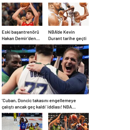
Eski başantrenörü
NBA'de Kevin
Hakan Demir’den
Durant tarihe geçti
Alperen Şengün’e
övgü
‘Cuban, Doncic takasını engellemeye
çalıştı ancak geç kaldı’ iddiası! NBA
Haberleri