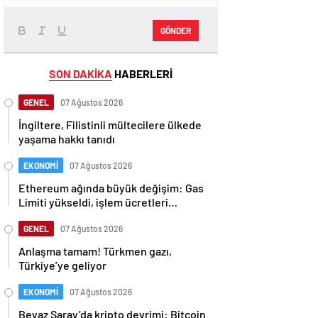
GÖNDER
SON DAKİKA
HABERLERİ
GENEL
07 Ağustos 2026
İngiltere, Filistinli mültecilere ülkede
yaşama hakkı tanıdı
EKONOMİ
07 Ağustos 2026
Ethereum ağında büyük değişim: Gas
Limiti yükseldi, işlem ücretleri
düşebilir mi?
GENEL
07 Ağustos 2026
Anlaşma tamam! Türkmen gazı,
Türkiye’ye geliyor
EKONOMİ
07 Ağustos 2026
Beyaz Saray’da kripto devrimi: Bitcoin