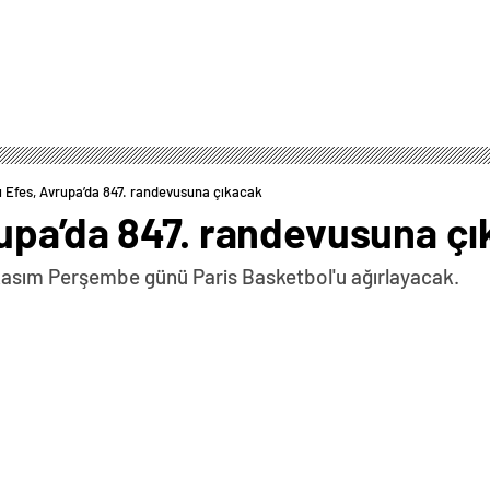
 Efes, Avrupa’da 847. randevusuna çıkacak
upa’da 847. randevusuna çı
Kasım Perşembe günü Paris Basketbol'u ağırlayacak.
0
News
THY Euroleague’nin 11. haftasında 21 Kasım Perşembe
nı konuk edecek. Basketbol Gelişim Merkezi’nde
yacak. Lacivert-beyazlı ekip, ligde geride kalan 10