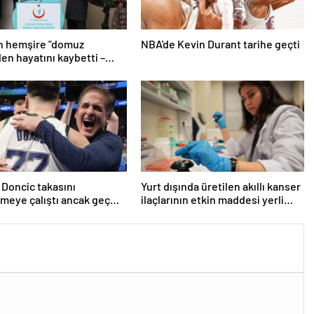
n hemşire "domuz
NBA'de Kevin Durant tarihe geçti
den hayatını kaybetti –
r | Sağlık Haberleri
 Doncic takasını
Yurt dışında üretilen akıllı kanser
meye çalıştı ancak geç
ilaçlarının etkin maddesi yerli
iddiası! NBA Haberleri
imkanlarla geliştirildi | Sağlık
Haberleri