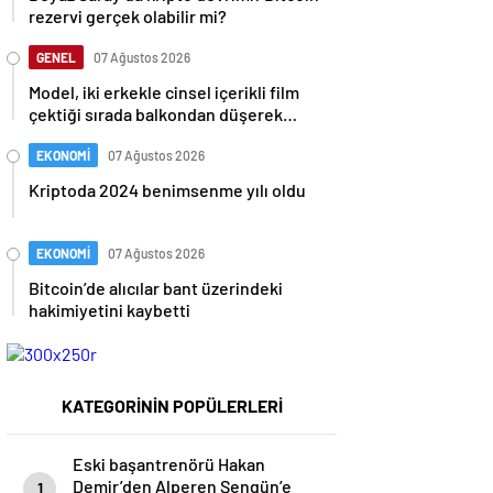
rezervi gerçek olabilir mi?
GENEL
07 Ağustos 2026
Model, iki erkekle cinsel içerikli film
çektiği sırada balkondan düşerek
hayatını kaybetti
EKONOMİ
07 Ağustos 2026
Kriptoda 2024 benimsenme yılı oldu
EKONOMİ
07 Ağustos 2026
Bitcoin’de alıcılar bant üzerindeki
hakimiyetini kaybetti
KATEGORİNİN POPÜLERLERİ
Eski başantrenörü Hakan
Demir’den Alperen Şengün’e
1