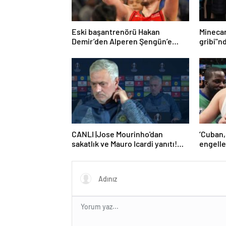
Eski başantrenörü Hakan
Mineca
Demir’den Alperen Şengün’e
gribi"n
övgü
Haberle
CANLI |Jose Mourinho'dan
‘Cuban,
sakatlık ve Mauro Icardi yanıtı!
engelle
'Kimse dokunamaz!'
kaldı’ 