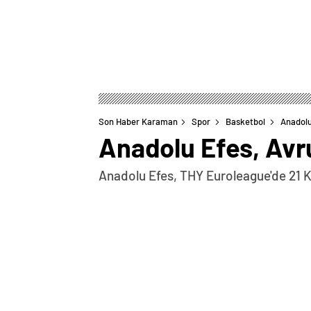
Son Haber Karaman
Spor
Basketbol
Anadolu
Anadolu Efes, Avr
Anadolu Efes, THY Euroleague'de 21 
0
BEĞENDİM
ABONE OL
Anadolu Efes Erkek Basketbol Takımı, 
günü Fransa’nın Paris Basketbol takımı
oynanacak müsabaka saat 20.30’da başla