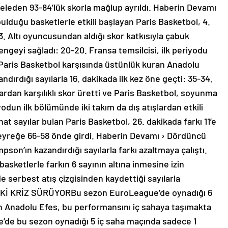
deleden 93-84’lük skorla mağlup ayrıldı. Haberin Devamı
ulduğu basketlerle etkili başlayan Paris Basketbol, 4.
13. Altı oyuncusundan aldığı skor katkısıyla çabuk
ngeyi sağladı: 20-20. Fransa temsilcisi, ilk periyodu
Paris Basketbol karşısında üstünlük kuran Anadolu
ırdığı sayılarla 16. dakikada ilk kez öne geçti: 35-34.
ardan karşılıklı skor üretti ve Paris Basketbol, soyunma
odun ilk bölümünde iki takım da dış atışlardan etkili
at sayılar bulan Paris Basketbol, 26. dakikada farkı 11’e
çeyreğe 66-58 önde girdi. Haberin Devamı › Dördüncü
son’ın kazandırdığı sayılarla farkı azaltmaya çalıştı.
basketlerle farkın 6 sayının altına inmesine izin
 serbest atış çizgisinden kaydettiği sayılarla
VDEKİ KRİZ SÜRÜYORBu sezon EuroLeague’de oynadığı 6
n Anadolu Efes, bu performansını iç sahaya taşımakta
ue’de bu sezon oynadığı 5 iç saha maçında sadece 1