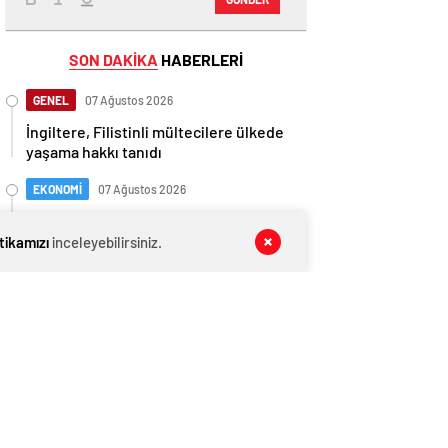
SON DAKİKA
HABERLERİ
GENEL
07 Ağustos 2026
İngiltere, Filistinli mültecilere ülkede
yaşama hakkı tanıdı
EKONOMİ
07 Ağustos 2026
Ethereum ağında büyük değişim: Gas
Limiti yükseldi, işlem ücretleri
itikamızı
inceleyebilirsiniz.
düşebilir mi?
GENEL
07 Ağustos 2026
Anlaşma tamam! Türkmen gazı,
Türkiye’ye geliyor
EKONOMİ
07 Ağustos 2026
Beyaz Saray’da kripto devrimi: Bitcoin
rezervi gerçek olabilir mi?