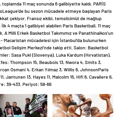
s, toplamda 11 maç sonunda 6 galibiyette kaldı. PARİS
League’de bu sezon mücadele etmeye başlayan Paris
ikkat çekiyor. Fransız ekibi, temsilcimizi de mağlup
 İlk 4 maçta 1 galibiyet alabilen Paris Basketball, 11 maç
ı. A Milli Erkek Basketbol Takımımız ve Panathinaikos’un
– Macaristan mücadelesi için İstanbul’da bulunurken
etbol Gelişim Merkezi’nde takip etti. Salon: Basketbol
ler: Sasa Pukl (Slovenya), Luka Kardum (Hırvatistan),
 Efes: Thompson 15, Beaubois 13, Nwora 4, Smits 3,
, Ercan Osmani 4, Erkan Yılmaz 3, Willis 6, JohnsonParis
1, Jantunen 13, Hayes 11, Malcolm 15, Hifi 6, Cavaliere 6,
re: 39-433. Periyot: 58-66