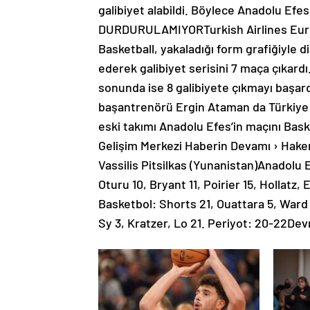
galibiyet alabildi. Böylece Anadolu Efe
DURDURULAMIYORTurkish Airlines Euro
Basketball, yakaladığı form grafiğiyle d
ederek galibiyet serisini 7 maça çıkardı.
sonunda ise 8 galibiyete çıkmayı başard
başantrenörü Ergin Ataman da Türkiye 
eski takımı Anadolu Efes’in maçını Bask
Gelişim Merkezi Haberin Devamı › Hakem
Vassilis Pitsilkas (Yunanistan)Anadolu
Oturu 10, Bryant 11, Poirier 15, Hollatz
Basketbol: Shorts 21, Ouattara 5, Ward 1
Sy 3, Kratzer, Lo 21. Periyot: 20-22Dev