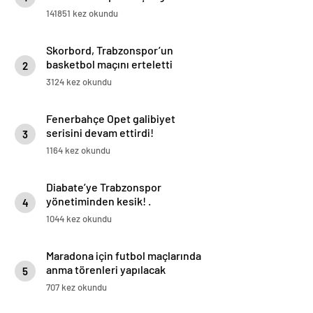
övgü
141851 kez okundu
Skorbord, Trabzonspor’un
basketbol maçını erteletti
2
3124 kez okundu
Fenerbahçe Opet galibiyet
serisini devam ettirdi!
3
1164 kez okundu
Diabate’ye Trabzonspor
yönetiminden kesik! .
4
1044 kez okundu
Maradona için futbol maçlarında
anma törenleri yapılacak
5
707 kez okundu