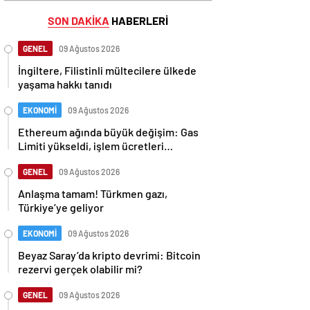
SON DAKİKA
HABERLERİ
GENEL
09 Ağustos 2026
İngiltere, Filistinli mültecilere ülkede
yaşama hakkı tanıdı
EKONOMİ
09 Ağustos 2026
Ethereum ağında büyük değişim: Gas
Limiti yükseldi, işlem ücretleri
düşebilir mi?
GENEL
09 Ağustos 2026
Anlaşma tamam! Türkmen gazı,
Türkiye’ye geliyor
EKONOMİ
09 Ağustos 2026
Beyaz Saray’da kripto devrimi: Bitcoin
rezervi gerçek olabilir mi?
GENEL
09 Ağustos 2026