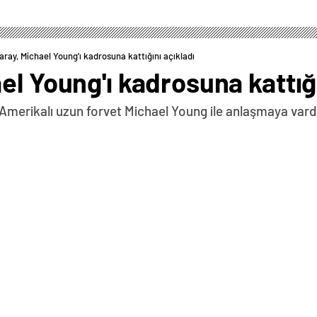
aray, Michael Young'ı kadrosuna kattığını açıkladı
el Young'ı kadrosuna kattığı
Amerikalı uzun forvet Michael Young ile anlaşmaya vard
0
News
’li uzun forvet Michael Young’ı kadrosuna kattı. Sarı-
 geçen sezon Türkiye’de Bursaspor forması giyen 30
 kadar anlaşıldığı bildirildi. Haberin Devamı › Kulübün
ekilde;”Galatasaray Erkek Basketbol Takımımız,
el Young ile 2024/25 sezonu sonuna kadar anlaşarak
 Bursaspor forması ile izlediğimiz tecrübeli oyuncu