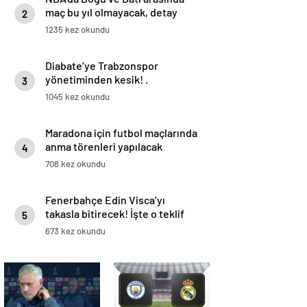
maç bu yıl olmayacak, detay
2
haberimizde.
1235 kez okundu
Diabate’ye Trabzonspor
yönetiminden kesik! .
3
1045 kez okundu
Maradona için futbol maçlarında
anma törenleri yapılacak
4
708 kez okundu
Fenerbahçe Edin Visca’yı
takasla bitirecek! İşte o teklif
5
673 kez okundu