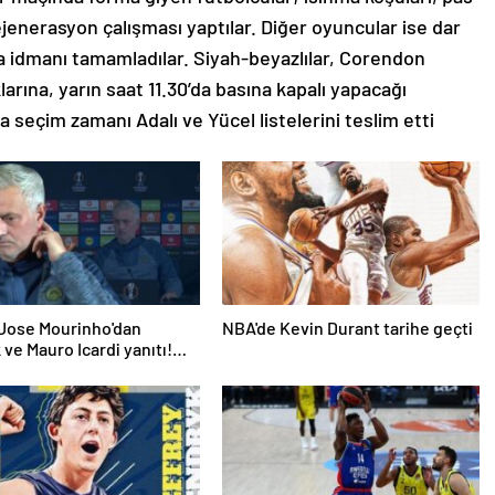
jenerasyon çalışması yaptılar. Diğer oyuncular ise dar
la idmanı tamamladılar. Siyah-beyazlılar, Corendon
arına, yarın saat 11.30’da basına kapalı yapacağı
seçim zamanı Adalı ve Yücel listelerini teslim etti
|Jose Mourinho'dan
NBA'de Kevin Durant tarihe geçti
 ve Mauro Icardi yanıtı!
 dokunamaz!'