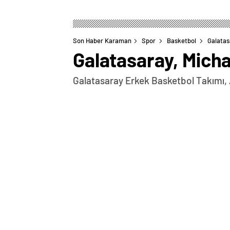
Son Haber Karaman
Spor
Basketbol
Galatas
Galatasaray, Micha
Galatasaray Erkek Basketbol Takımı, 
0
BEĞENDİM
ABONE OL
Galatasaray Erkek Basketbol Takımı, ABD
kırmızılı kulüpten yapılan açıklamada,
yaşındaki ABD’li oyuncu ile sezon sonuna
resmi sitesinden yapılan açıklama şu ş
kadrosunu Amerikalı uzun forvet Micha
güçlendirdi. Geçtiğimiz sezon ligimizde