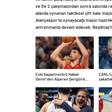
ve 5’e 2 çalışmasından sonra salonda re
alanda oynanan taktiksel çift kale maç
Alanyaspor’la oynayacağı maçın hazırlıkl
antrenmanla devam edecek. Beşiktaş’ta 
Eski başantrenörü Hakan
CANLI 
Demir’den Alperen Şengün’e
sakatlık
övgü
'Kimse