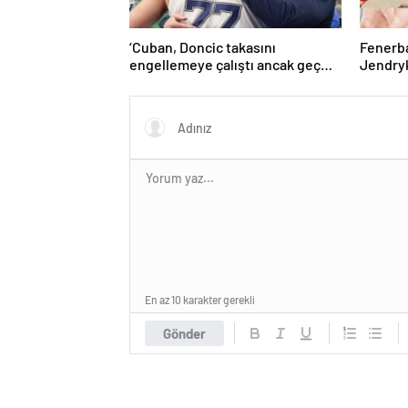
‘Cuban, Doncic takasını
Fenerb
engellemeye çalıştı ancak geç
Jendryk
kaldı’ iddiası! NBA Haberleri
En az 10 karakter gerekli
Gönder