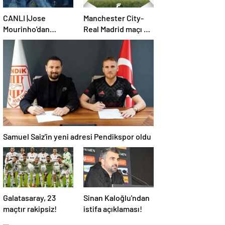
CANLI |Jose
Manchester City-
Mourinho'dan
Real Madrid maçı ne
sakatlık ve Mauro
zaman, saat kaçta,
Icardi yanıtı! 'Kimse
hangi kanalda?
dokunamaz!'
(Muhtemel 11'ler)
Samuel Saiz'in yeni adresi Pendikspor oldu
Galatasaray, 23
Sinan Kaloğlu'ndan
maçtır rakipsiz!
istifa açıklaması!