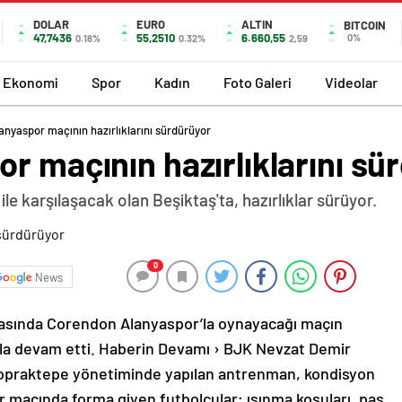
DOLAR
EURO
ALTIN
BITCOIN
47,7436
55,2510
6.660,55
0%
0.18%
0.32%
2,59
Ekonomi
Spor
Kadın
Foto Galeri
Videolar
anyaspor maçının hazırlıklarını sürdürüyor
r maçının hazırlıklarını sü
le karşılaşacak olan Beşiktaş'ta, hazırlıklar sürüyor.
0
News
ftasında Corendon Alanyaspor’la oynayacağı maçın
nla devam etti. Haberin Devamı › BJK Nevzat Demir
Topraktepe yönetiminde yapılan antrenman, kondisyon
r maçında forma giyen futbolcular; ısınma koşuları, pas