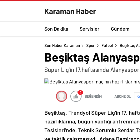
Karaman Haber
Son Dakika
Servisler
Gündem
Son Haber Karaman
Spor
Futbol
Beşiktaş Al
Beşiktaş Alanyaspo
Süper Lig'in 17.haftasında Alanyaspor i
0
BEĞENDİM
ABONE OL
Beşiktaş, Trendyol Süper Lig’in 17. ha
hazırlıklarına, bugün yaptığı antrenma
Tesisleri’nde, Teknik Sorumlu Serdar 
ve taktik çalışmasıydı. Adana Demirspo