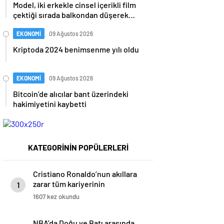
Model, iki erkekle cinsel içerikli film
çektiği sırada balkondan düşerek
hayatını kaybetti
EKONOMİ
09 Ağustos 2026
Kriptoda 2024 benimsenme yılı oldu
EKONOMİ
09 Ağustos 2026
Bitcoin’de alıcılar bant üzerindeki
hakimiyetini kaybetti
KATEGORİNİN POPÜLERLERİ
Cristiano Ronaldo’nun akıllara
zarar tüm kariyerinin
1
istatistiğini çıkardık !
1607 kez okundu
NBA’da Doğu ve Batı arasında