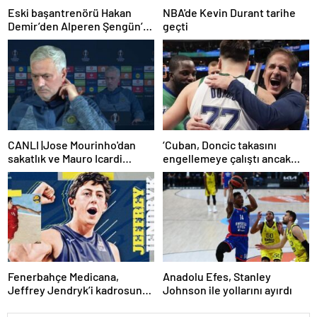
Eski başantrenörü Hakan
NBA'de Kevin Durant tarihe
Demir’den Alperen Şengün’e
geçti
övgü
CANLI |Jose Mourinho'dan
‘Cuban, Doncic takasını
sakatlık ve Mauro Icardi
engellemeye çalıştı ancak
yanıtı! 'Kimse dokunamaz!'
geç kaldı’ iddiası! NBA
Haberleri
Fenerbahçe Medicana,
Anadolu Efes, Stanley
Jeffrey Jendryk’i kadrosuna
Johnson ile yollarını ayırdı
kattı