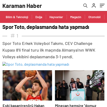
Karaman Haber
Bilim & Teknoloji
Doğa
Hayvanlar
Magazin
Otomobil
Spor Toto, deplasmanda hata yapmadı
1
Spor Toto Erkek Voleybol Takımı, CEV Challenge
Kupası 8'li final turu ilk maçında Almanya'nın WWK
Volleys ekibini deplasmanda 3-1 yendi.
Eski başantrenörü Hakan
Minecan hemşire "domuz