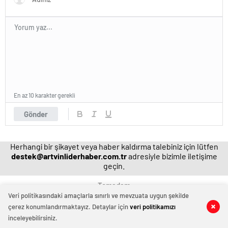
En az 10 karakter gerekli
Gönder
Herhangi bir şikayet veya haber kaldırma talebiniz için lütfen
destek@artvinliderhaber.com.tr
adresiyle bizimle iletişime
geçin.
Temadam
Veri politikasındaki amaçlarla sınırlı ve mevzuata uygun şekilde
çerez konumlandırmaktayız. Detaylar için
veri politikamızı
0
0
inceleyebilirsiniz.