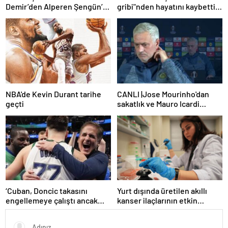
Demir’den Alperen Şengün’e
gribi"nden hayatını kaybetti –
övgü
Haberler | Sağlık Haberleri
NBA'de Kevin Durant tarihe
CANLI |Jose Mourinho'dan
geçti
sakatlık ve Mauro Icardi
yanıtı! 'Kimse dokunamaz!'
‘Cuban, Doncic takasını
Yurt dışında üretilen akıllı
engellemeye çalıştı ancak
kanser ilaçlarının etkin
geç kaldı’ iddiası! NBA
maddesi yerli imkanlarla
Haberleri
geliştirildi | Sağlık Haberleri