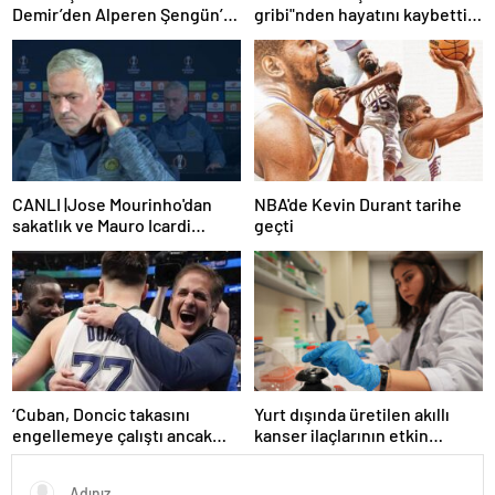
Demir’den Alperen Şengün’e
gribi"nden hayatını kaybetti –
övgü
Haberler | Sağlık Haberleri
CANLI |Jose Mourinho'dan
NBA'de Kevin Durant tarihe
sakatlık ve Mauro Icardi
geçti
yanıtı! 'Kimse dokunamaz!'
‘Cuban, Doncic takasını
Yurt dışında üretilen akıllı
engellemeye çalıştı ancak
kanser ilaçlarının etkin
geç kaldı’ iddiası! NBA
maddesi yerli imkanlarla
Haberleri
geliştirildi | Sağlık Haberleri