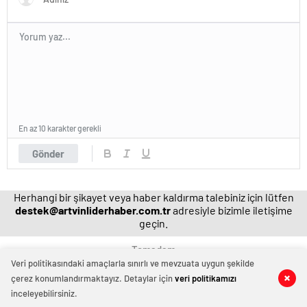
En az 10 karakter gerekli
Gönder
Herhangi bir şikayet veya haber kaldırma talebiniz için lütfen
destek@artvinliderhaber.com.tr
adresiyle bizimle iletişime
geçin.
Temadam
Veri politikasındaki amaçlarla sınırlı ve mevzuata uygun şekilde
çerez konumlandırmaktayız. Detaylar için
veri politikamızı
0
0
inceleyebilirsiniz.