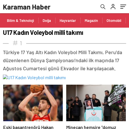
Karaman Haber
Bilim & Teknoloji
Doğa
Hayvanlar
Magazin
Otomobil
U17 Kadın Voleybol milli takımı
1
Türkiye 17 Yaş Altı Kadın Voleybol Milli Takımı, Peru'da
düzenlenen Dünya Şampiyonası'ndaki ilk maçında 17
Ağustos Cumartesi günü Ekvador ile karşılaşacak.
Eski başantrenörü Hakan
Minecan hemşire "domuz